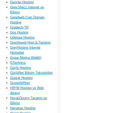
Gençler Hosting
GencSheLL Internet ve
Bilişim
Genelweb.Com Domain,
Hosting
Gigatech-TR
Gns Hosting
Göktepe Hosting
Graviteweb Host & Tasarım
GreyHosting İnternet
Hizmetler
Group Medya WebliQ
GTechnics
Güçlü Hosting
GüçlüNet Bilişim Teknolojileri
Guncel Hosting
GuvenilirHost
H/P/M Hosting ve Web
dizayn
HayaLDizayn Tasarım ve
Bilişim
Hayattan Hosting