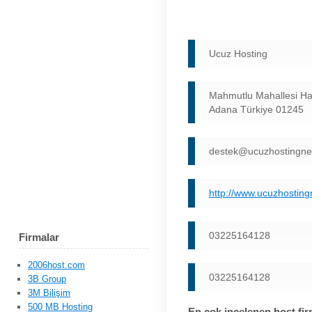
Ucuz Hosting
Mahmutlu Mahallesi Ha
Adana Türkiye 01245
destek@ucuzhostingne
http://www.ucuzhostin
03225164128
Firmalar
2006host.com
03225164128
3B Group
3M Bilişim
500 MB Hosting
En çok incelenen host fir