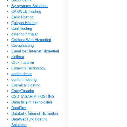
BulutHosting
By-systems Solutions
CAKWEB Hosting
Çalık Hosting
Çalışan Hosting
CanliHosting
catering firmalari
Cekhost Web Hizmetleri
Cevaphosting
ÇınarHost İnternet Hizmetleri
cinihost
Click Tasarım
Conexim Technology
confor decor
content hosting
Cosmical Hosting
CrazyTasarim
CSD TASARIM HOSTİNG
Daha bilişim Teknolojileri
DataFirm
Datakolik İnternet Hizmetleri
DataWebTurk Hosting
Solutions