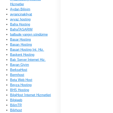
Hizmetler
Aydan Bilişim
ayrancinakliyat
ayvaz hosting
Bafra Hosting
BafraTASARIM
balbude yangın söndürme
Basar Hosting
Başarı Hosting
Basari Hosting Int. Hiz.
Başkent Hosting
Batı Server İnternet Hiz.
Bayan Giyim
BerkseHost
Bermhost
Beta Web Host
Beyza Hosting
BHS Hosting
BilgiHost İnternet Hizmetleri
Bilgiweb
BilimTR
Bilirhost