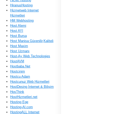
Hicret Hosting
HiranusHosting
Hizmetweb Internet
Hizmetleri
HM Webhosting
Host Alemi
Host AYI
Host Bursa
Host Manisa Güvenilir,Kaliteli
Host Maxim
Host Uzmanı
Host-Ay Web Technologies
HostAVM
Hostbaba.Net
Hostcinim
Hostcu Adam
Hostcunuz Web Hizmetleri
HostDesing İnternet & Bilişim
HosThink
HostHizmetleri.net
Hosting Ege
Hosting-Al.com
HostingALL Internet