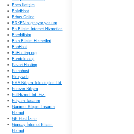
Enes İletişim
EnİyiHost
Erbas Online
ERKEN bilgisayar yazılım
Es-Bilişim İnternet Hizmetleri
Eserbilisim
Esin Bilişim Hizmetleri
EsoHost
EtiHosting.org
Euroteknoloji
Favori Hosting
Femahost
Flexyweb
FMA Bilişim Teknolojileri Ltd.
Forever Bilişim
FullHizmet Int. Hiz.
Fulyam Tasarım
Ganimet Bilişim Tasarım
Hizmet
GB Host İzmir
Gencay İnternet Bilişim
Hizmet