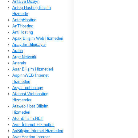
Antalya Dizayn
Antep Hosting Bilişim
Hizmetle
AntepHosting
AnTHosting
AntiHosting
Apak Bilişim Web Hizmetleri
Apaydın Bilgisayar
Araba
Arge Network
Artemis
Asar Bilişim Hizmetleri
AspirinWEB İnternet
Hizmetleri
Asya Technology
Atahost Webhosting
Hizmeteler
Ataweb Host Bilişim
Hizmetleri
AtomBilisim.NET
Avcı İnternet Hizmetleri
AxBilişim İnternet Hizmetleri
AyasHosting İnternet