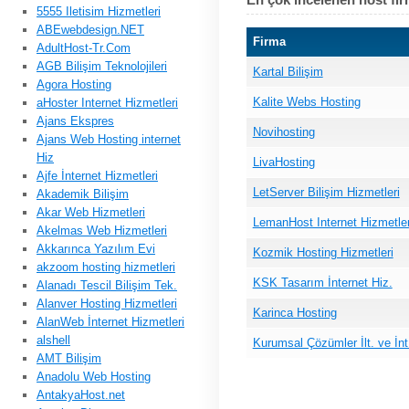
5555 Iletisim Hizmetleri
ABEwebdesign.NET
Firma
AdultHost-Tr.Com
AGB Bilişim Teknolojileri
Kartal Bilişim
Agora Hosting
Kalite Webs Hosting
aHoster Internet Hizmetleri
Ajans Ekspres
Novihosting
Ajans Web Hosting internet
Hiz
LivaHosting
Ajfe İnternet Hizmetleri
LetServer Bilişim Hizmetleri
Akademik Bilişim
Akar Web Hizmetleri
LemanHost Internet Hizmetler
Akelmas Web Hizmetleri
Akkarınca Yazılım Evi
Kozmik Hosting Hizmetleri
akzoom hosting hizmetleri
KSK Tasarım İnternet Hiz.
Alanadı Tescil Bilişim Tek.
Alanver Hosting Hizmetleri
Karinca Hosting
AlanWeb İnternet Hizmetleri
alshell
Kurumsal Çözümler İlt. ve İnt
AMT Bilişim
Anadolu Web Hosting
AntakyaHost.net