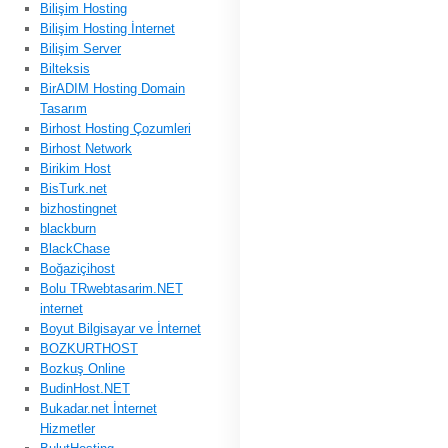
Bilişim Hosting
Bilişim Hosting İnternet
Bilişim Server
Bilteksis
BirADIM Hosting Domain
Tasarım
Birhost Hosting Çozumleri
Birhost Network
Birikim Host
BisTurk.net
bizhostingnet
blackburn
BlackChase
Boğaziçihost
Bolu TRwebtasarim.NET
internet
Boyut Bilgisayar ve İnternet
BOZKURTHOST
Bozkuş Online
BudinHost.NET
Bukadar.net İnternet
Hizmetler