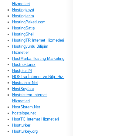
Hizmetleri
Hostingkayıt
Hostinglerim
HostingPaketi.com
HostingSatış
HostingShell
HostingTR İnternet Hizmetleri
Hostingyurdu Bilişim
Hizmetler
HostMarka Hosting Marketing
Hostnoktanız
Hostplus24
HOSTsa İnternet ve Bilg. Hiz.
Hostsahibi.Net
HostSayfası
Hostsistem İnternet
Hizmetleri
HostSistem.Net
hostslope.net
HostTC İnternet Hizmetleri
Hostturker
Hostturkey.org