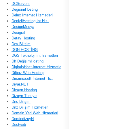
DCServers
DegisimHosting
Delux İnternet Hizmetleri
DenizliHosting İnt.Hiz.
DesignMedya
Desigraf
Detay Hosting
Dev Bilişim
DGN HOSTİNG
DGS Teknoloji int hizmetleri
Dh DeğişimHosting
DigitalsHost-İnternet Hizmetle
Dilbaz Web Hosting
Dinamixsoft İnternet Hiz.
Diyar.NET
Dizayn Hosting
Dizayn Türkiye
Dns Bilişim
Dnz Bilişim Hizmetleri
Domain Yeri Web Hizmetleri
DorsindizayN
Dostweb