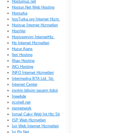
Hostumuz.net
Hostun.Net Web Hosting
Hosturka
hosTurka.org İnternet Hizm.
Hostvar İnternet Hizmetleri
HostVer
Hostvereyim İnternetHiz.
Hp İnternet Hizmetleri
Huzur Ajans
İleri Hosting
İlhan Hosting
iNCi Hosting
İNFO İnternet Hizmetleri
Intermedya BTA Ltd. Şti.
İnternet Center
invitrin bilişim tasarm ltdşti
İnwebde
ircshell.net
irennetwork
İsmail Çakır Web İnt.Hiz.Şti
ISP Web Hizmetleri
İxir Web İnternet Hizmetleri
İyi Bir Net