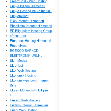
DreamHost - Web Hosting
Dünya Bilişim Hizmetleri
Dünya Hosting Bil.ve İnt.Hiz.
DunyamHost
E-on İnternet Hizmetleri
Ebabilisim İnternet Hizmetleri
EF Bilgi-İşlem Hosting Group
efehost.net
Efnan.net Hosting Hizmetleri
EfsaneHost
EGEKOD BARKOD
ELEKTRONİK ÜRÜNL
Ekin Medya
EkipHost
Ekol Web Hosting
Ekonomik Hosting
Ekonomikvps.com İnternet
Biliş
Eksen Mühendislik Bilişim
Ltd.
Emrem Web Hosting
Endeks internet Hizmetleri
Enerji Web Hosting