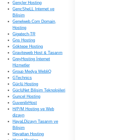
Gençler Hosting
GencSheLL Internet ve
Bilişim
Genelweb.Com Domain,
Hosting
Gigatech-TR
Gns Hosting
Göktepe Hosting
Graviteweb Host & Tasarım
GreyHosting İnternet
Hizmetler
Group Medya WebliQ
GTechnics
Güçlü Hosting
GüçlüNet Bilişim Teknolojileri
Guncel Hosting
GuvenilirHost
H/P/M Hosting ve Web
dizayn
HayaLDizayn Tasarım ve
Bilişim
Hayattan Hosting