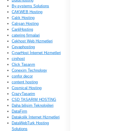
BulutHosting
By-systems Solutions
CAKWEB Hosting
Çalık Hosting
Çalışan Hosting
CanliHosting
catering firmalari
Cekhost Web Hizmetleri
Cevaphosting
ÇınarHost İnternet Hizmetleri
cinihost
Click Tasarım
Conexim Technology
confor decor
content hosting
Cosmical Hosting
CrazyTasarim
CSD TASARIM HOSTİNG
Daha bilişim Teknolojileri
DataFirm
Datakolik İnternet Hizmetleri
DataWebTurk Hosting
Solutions