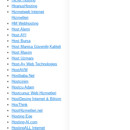
Hicret Hosting
HiranusHosting
Hizmetweb Internet
Hizmetleri
HM Webhosting
Host Alemi
Host AYI
Host Bursa
Host Manisa Güvenilir,Kaliteli
Host Maxim
Host Uzmanı
Host-Ay Web Technologies
HostAVM
Hostbaba.Net
Hostcinim
Hostcu Adam
Hostcunuz Web Hizmetleri
HostDesing İnternet & Bilişim
HosThink
HostHizmetleri.net
Hosting Ege
Hosting-Al.com
HostingALL Internet