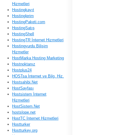
Hizmetleri
Hostingkayıt
Hostinglerim
HostingPaketi.com
HostingSatış
HostingShell
HostingTR İnternet Hizmetleri
Hostingyurdu Bilişim
Hizmetler
HostMarka Hosting Marketing
Hostnoktanız
Hostplus24
HOSTsa İnternet ve Bilg. Hiz.
Hostsahibi.Net
HostSayfası
Hostsistem İnternet
Hizmetleri
HostSistem.Net
hostslope.net
HostTC İnternet Hizmetleri
Hostturker
Hostturkey.org