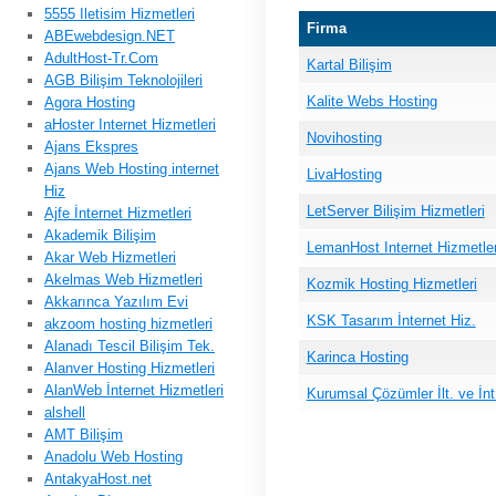
5555 Iletisim Hizmetleri
Firma
ABEwebdesign.NET
AdultHost-Tr.Com
Kartal Bilişim
AGB Bilişim Teknolojileri
Kalite Webs Hosting
Agora Hosting
aHoster Internet Hizmetleri
Novihosting
Ajans Ekspres
Ajans Web Hosting internet
LivaHosting
Hiz
LetServer Bilişim Hizmetleri
Ajfe İnternet Hizmetleri
Akademik Bilişim
LemanHost Internet Hizmetler
Akar Web Hizmetleri
Akelmas Web Hizmetleri
Kozmik Hosting Hizmetleri
Akkarınca Yazılım Evi
KSK Tasarım İnternet Hiz.
akzoom hosting hizmetleri
Alanadı Tescil Bilişim Tek.
Karinca Hosting
Alanver Hosting Hizmetleri
AlanWeb İnternet Hizmetleri
Kurumsal Çözümler İlt. ve İnt
alshell
AMT Bilişim
Anadolu Web Hosting
AntakyaHost.net