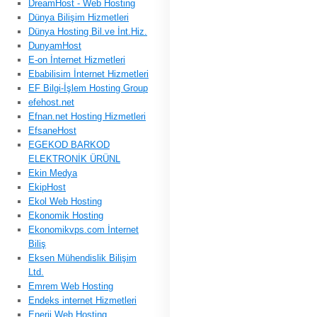
DreamHost - Web Hosting
Dünya Bilişim Hizmetleri
Dünya Hosting Bil.ve İnt.Hiz.
DunyamHost
E-on İnternet Hizmetleri
Ebabilisim İnternet Hizmetleri
EF Bilgi-İşlem Hosting Group
efehost.net
Efnan.net Hosting Hizmetleri
EfsaneHost
EGEKOD BARKOD
ELEKTRONİK ÜRÜNL
Ekin Medya
EkipHost
Ekol Web Hosting
Ekonomik Hosting
Ekonomikvps.com İnternet
Biliş
Eksen Mühendislik Bilişim
Ltd.
Emrem Web Hosting
Endeks internet Hizmetleri
Enerji Web Hosting