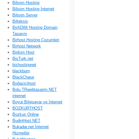
Bilişim Hosting
Bilişim Hosting İnternet
Bilişim Server
Bilteksis
BirADIM Hosting Domain
Tasarım
Birhost Hosting Çozumleri
Birhost Network
Birikim Host
BisTurk.net
bizhostingnet
blackburn
BlackChase
Boğaziçihost
Bolu TRwebtasarim.NET
internet
Boyut Bilgisayar ve İnternet
BOZKURTHOST
Bozkuş Online
BudinHost.NET
Bukadar.net İnternet
Hizmetler