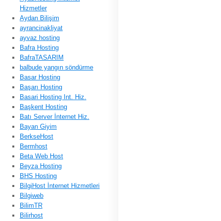
Hizmetler
Aydan Bilişim
ayrancinakliyat
ayvaz hosting
Bafra Hosting
BafraTASARIM
balbude yangın söndürme
Basar Hosting
Başarı Hosting
Basari Hosting Int. Hiz.
Başkent Hosting
Batı Server İnternet Hiz.
Bayan Giyim
BerkseHost
Bermhost
Beta Web Host
Beyza Hosting
BHS Hosting
BilgiHost İnternet Hizmetleri
Bilgiweb
BilimTR
Bilirhost