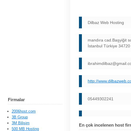
Dilbaz Web Hosting
mandıra cad.Başyiğit s
İstanbul Türkiye 34720
ibrahimdilbaz@gmail.
http://www.dilbazweb.
05449302241
Firmalar
2006host.com
3B Group
3M Bilişim
En çok incelenen host fir
500 MB Hosting