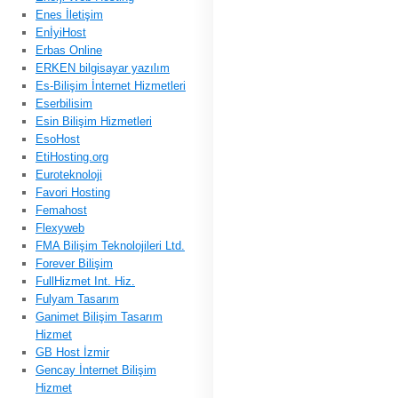
Enes İletişim
EnİyiHost
Erbas Online
ERKEN bilgisayar yazılım
Es-Bilişim İnternet Hizmetleri
Eserbilisim
Esin Bilişim Hizmetleri
EsoHost
EtiHosting.org
Euroteknoloji
Favori Hosting
Femahost
Flexyweb
FMA Bilişim Teknolojileri Ltd.
Forever Bilişim
FullHizmet Int. Hiz.
Fulyam Tasarım
Ganimet Bilişim Tasarım
Hizmet
GB Host İzmir
Gencay İnternet Bilişim
Hizmet