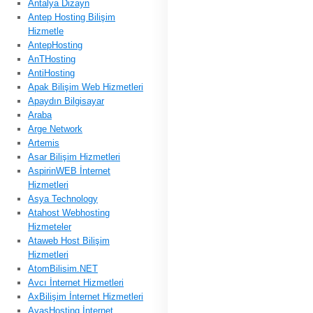
Antalya Dizayn
Antep Hosting Bilişim
Hizmetle
AntepHosting
AnTHosting
AntiHosting
Apak Bilişim Web Hizmetleri
Apaydın Bilgisayar
Araba
Arge Network
Artemis
Asar Bilişim Hizmetleri
AspirinWEB İnternet
Hizmetleri
Asya Technology
Atahost Webhosting
Hizmeteler
Ataweb Host Bilişim
Hizmetleri
AtomBilisim.NET
Avcı İnternet Hizmetleri
AxBilişim İnternet Hizmetleri
AyasHosting İnternet