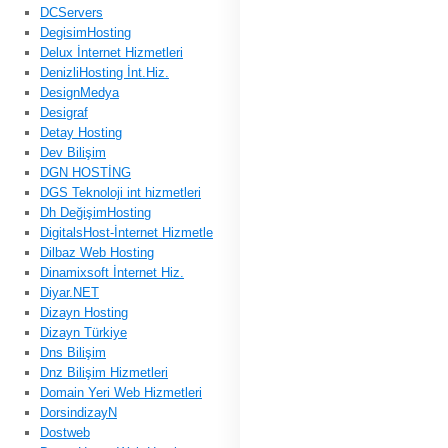
DCServers
DegisimHosting
Delux İnternet Hizmetleri
DenizliHosting İnt.Hiz.
DesignMedya
Desigraf
Detay Hosting
Dev Bilişim
DGN HOSTİNG
DGS Teknoloji int hizmetleri
Dh DeğişimHosting
DigitalsHost-İnternet Hizmetle
Dilbaz Web Hosting
Dinamixsoft İnternet Hiz.
Diyar.NET
Dizayn Hosting
Dizayn Türkiye
Dns Bilişim
Dnz Bilişim Hizmetleri
Domain Yeri Web Hizmetleri
DorsindizayN
Dostweb