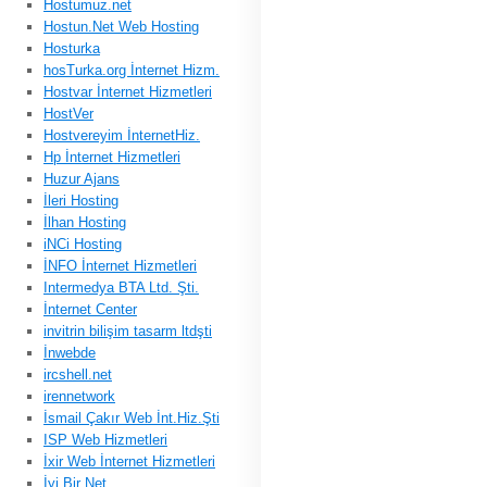
Hostumuz.net
Hostun.Net Web Hosting
Hosturka
hosTurka.org İnternet Hizm.
Hostvar İnternet Hizmetleri
HostVer
Hostvereyim İnternetHiz.
Hp İnternet Hizmetleri
Huzur Ajans
İleri Hosting
İlhan Hosting
iNCi Hosting
İNFO İnternet Hizmetleri
Intermedya BTA Ltd. Şti.
İnternet Center
invitrin bilişim tasarm ltdşti
İnwebde
ircshell.net
irennetwork
İsmail Çakır Web İnt.Hiz.Şti
ISP Web Hizmetleri
İxir Web İnternet Hizmetleri
İyi Bir Net