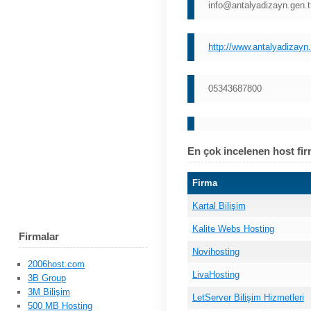
info@antalyadizayn.gen.t
http://www.antalyadizayn.
05343687800
En çok incelenen host fir
Firma
Kartal Bilişim
Kalite Webs Hosting
Firmalar
Novihosting
2006host.com
LivaHosting
3B Group
3M Bilişim
LetServer Bilişim Hizmetleri
500 MB Hosting