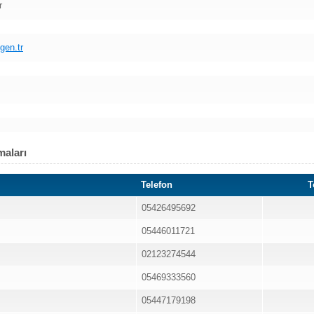
r
gen.tr
maları
Telefon
T
05426495692
05446011721
02123274544
05469333560
05447179198