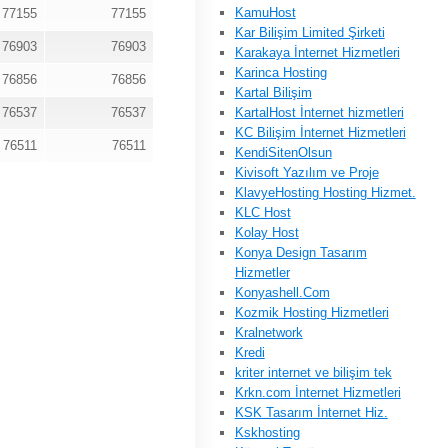
KamuHost
77155
77155
Kar Bilişim Limited Şirketi
76903
76903
Karakaya İnternet Hizmetleri
Karinca Hosting
76856
76856
Kartal Bilişim
76537
76537
KartalHost İnternet hizmetleri
KC Bilişim İnternet Hizmetleri
76511
76511
KendiSitenOlsun
Kivisoft Yazılım ve Proje
KlavyeHosting Hosting Hizmet.
KLC Host
Kolay Host
Konya Design Tasarım
Hizmetler
Konyashell.Com
Kozmik Hosting Hizmetleri
Kralnetwork
Kredi
kriter internet ve bilişim tek
Krkn.com İnternet Hizmetleri
KSK Tasarım İnternet Hiz.
Kskhosting