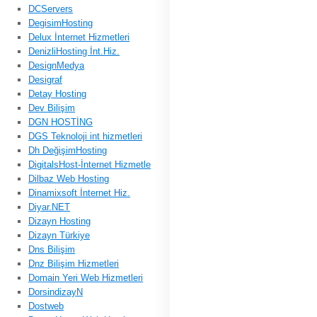
DCServers
DegisimHosting
Delux İnternet Hizmetleri
DenizliHosting İnt.Hiz.
DesignMedya
Desigraf
Detay Hosting
Dev Bilişim
DGN HOSTİNG
DGS Teknoloji int hizmetleri
Dh DeğişimHosting
DigitalsHost-İnternet Hizmetle
Dilbaz Web Hosting
Dinamixsoft İnternet Hiz.
Diyar.NET
Dizayn Hosting
Dizayn Türkiye
Dns Bilişim
Dnz Bilişim Hizmetleri
Domain Yeri Web Hizmetleri
DorsindizayN
Dostweb