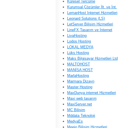
Küresel Tercüme
Kurumsal Çözümler İlt. ve İnt.
LemanHost Internet Hizmetleri
Leonard Solutions (LS)
LetServer Bilişim Hizmetleri
LineFX Tasarım ve İnternet
LivaHosting
Lodos Hosting
LOKAL MEDYA
Lüks Hosting
Maks Bilgisayar Hizmetleri Ltd
MALTOHOST
MANİSA HOST
MarlaHosting
Marmara Dizayn
Master Hosting
MaxDunya internet Hizmetleri
Maxi web tasarım
MaxiServer.net
MC Bilişim
Mddata Teknoloji
MedyaEs
Meejo Bilişim Hizmetleri