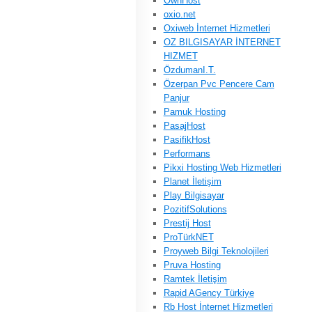
OwnHost
oxio.net
Oxiweb İnternet Hizmetleri
OZ BILGISAYAR İNTERNET
HIZMET
ÖzdumanI.T.
Özerpan Pvc Pencere Cam
Panjur
Pamuk Hosting
PasajHost
PasifikHost
Performans
Pikxi Hosting Web Hizmetleri
Planet İletişim
Play Bilgisayar
PozitifSolutions
Prestij Host
ProTürkNET
Proyweb Bilgi Teknolojileri
Pruva Hosting
Ramtek İletişim
Rapid AGency Türkiye
Rb Host İnternet Hizmetleri