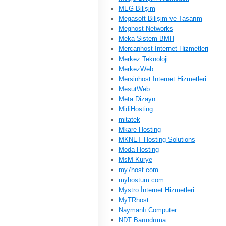
MEG Bilişim
Megasoft Bilişim ve Tasarım
Meghost Networks
Meka Sistem BMH
Mercanhost İnternet Hizmetleri
Merkez Teknoloji
MerkezWeb
Mersinhost Internet Hizmetleri
MesutWeb
Meta Dizayn
MidiHosting
mitatek
Mkare Hosting
MKNET Hosting Solutions
Moda Hosting
MsM Kurye
my7host.com
myhostum.com
Mystro İnternet Hizmetleri
MyTRhost
Naymanlı Computer
NDT Barındrıma