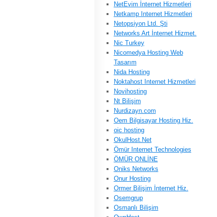
NetEvim İnternet Hizmetleri
Netkamp Internet Hizmetleri
Netopsiyon Ltd. Şti
Networks Art İnternet Hizmet.
Nic Turkey
Nicomedya Hosting Web
Tasarım
Nida Hosting
Noktahost Internet Hizmetleri
Novihosting
Nt Bilişim
Nurdizayn.com
Oem Bilgisayar Hosting Hiz.
oic hosting
OkulHost.Net
Ömür Internet Technologies
ÖMÜR ONLİNE
Oniks Networks
Onur Hosting
Ormer Bilişim İnternet Hiz.
Osemgrup
Osmanlı Bilişim