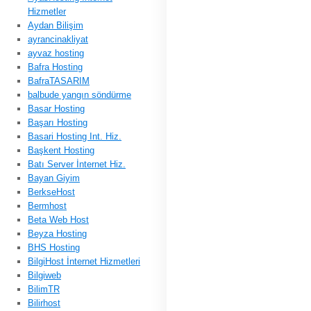
Hizmetler
Aydan Bilişim
ayrancinakliyat
ayvaz hosting
Bafra Hosting
BafraTASARIM
balbude yangın söndürme
Basar Hosting
Başarı Hosting
Basari Hosting Int. Hiz.
Başkent Hosting
Batı Server İnternet Hiz.
Bayan Giyim
BerkseHost
Bermhost
Beta Web Host
Beyza Hosting
BHS Hosting
BilgiHost İnternet Hizmetleri
Bilgiweb
BilimTR
Bilirhost