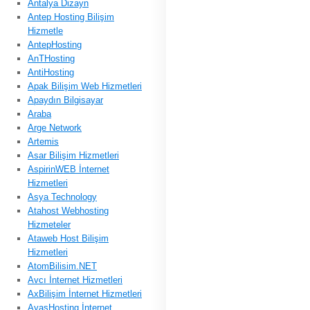
Antalya Dizayn
Antep Hosting Bilişim
Hizmetle
AntepHosting
AnTHosting
AntiHosting
Apak Bilişim Web Hizmetleri
Apaydın Bilgisayar
Araba
Arge Network
Artemis
Asar Bilişim Hizmetleri
AspirinWEB İnternet
Hizmetleri
Asya Technology
Atahost Webhosting
Hizmeteler
Ataweb Host Bilişim
Hizmetleri
AtomBilisim.NET
Avcı İnternet Hizmetleri
AxBilişim İnternet Hizmetleri
AyasHosting İnternet