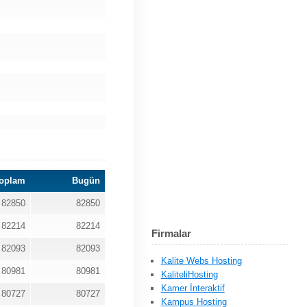
oplam
Bugün
82850
82850
82214
82214
Firmalar
82093
82093
Kalite Webs Hosting
80981
80981
KaliteliHosting
Kamer İnteraktif
80727
80727
Kampus Hosting