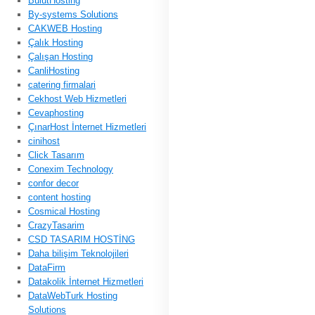
BulutHosting
By-systems Solutions
CAKWEB Hosting
Çalık Hosting
Çalışan Hosting
CanliHosting
catering firmalari
Cekhost Web Hizmetleri
Cevaphosting
ÇınarHost İnternet Hizmetleri
cinihost
Click Tasarım
Conexim Technology
confor decor
content hosting
Cosmical Hosting
CrazyTasarim
CSD TASARIM HOSTİNG
Daha bilişim Teknolojileri
DataFirm
Datakolik İnternet Hizmetleri
DataWebTurk Hosting
Solutions