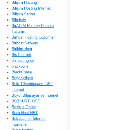
Bilişim Hosting
Bilişim Hosting İnternet
Bilişim Server
Bilteksis
BirADIM Hosting Domain
Tasarım
Birhost Hosting Çozumleri
Birhost Network
Birikim Host
BisTurk.net
bizhostingnet
blackburn
BlackChase
Boğaziçihost
Bolu TRwebtasarim.NET
internet
Boyut Bilgisayar ve İnternet
BOZKURTHOST
Bozkuş Online
BudinHost.NET
Bukadar.net İnternet
Hizmetler