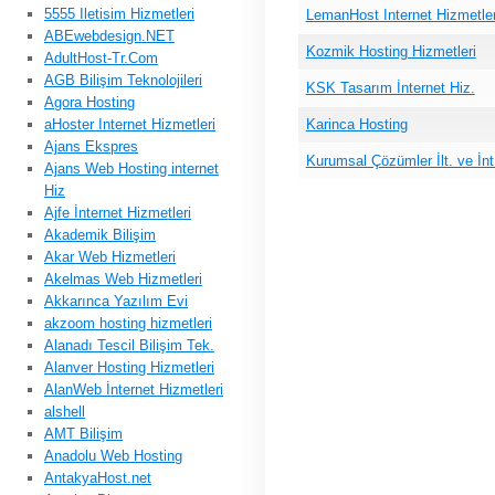
5555 Iletisim Hizmetleri
LemanHost Internet Hizmetler
ABEwebdesign.NET
Kozmik Hosting Hizmetleri
AdultHost-Tr.Com
AGB Bilişim Teknolojileri
KSK Tasarım İnternet Hiz.
Agora Hosting
aHoster Internet Hizmetleri
Karinca Hosting
Ajans Ekspres
Kurumsal Çözümler İlt. ve İnt
Ajans Web Hosting internet
Hiz
Ajfe İnternet Hizmetleri
Akademik Bilişim
Akar Web Hizmetleri
Akelmas Web Hizmetleri
Akkarınca Yazılım Evi
akzoom hosting hizmetleri
Alanadı Tescil Bilişim Tek.
Alanver Hosting Hizmetleri
AlanWeb İnternet Hizmetleri
alshell
AMT Bilişim
Anadolu Web Hosting
AntakyaHost.net