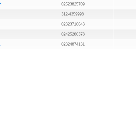
i
02523825709
312-4359998
02323710643
02425286378
.
02324874131