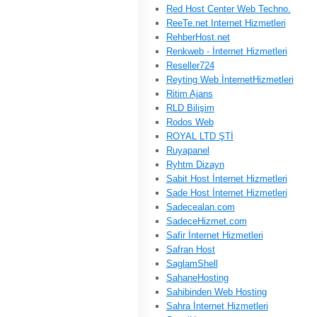
Red Host Center Web Techno.
ReeTe.net Internet Hizmetleri
RehberHost.net
Renkweb - İnternet Hizmetleri
Reseller724
Reyting Web İnternetHizmetleri
Ritim Ajans
RLD Bilişim
Rodos Web
ROYAL LTD ŞTİ
Ruyapanel
Ryhtm Dizayn
Sabit Host İnternet Hizmetleri
Sade Host İnternet Hizmetleri
Sadecealan.com
SadeceHizmet.com
Safir İnternet Hizmetleri
Safran Host
SaglamShell
SahaneHosting
Sahibinden Web Hosting
Sahra İnternet Hizmetleri