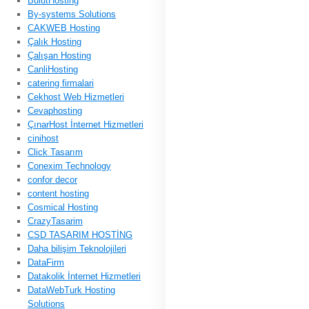
BulutHosting
By-systems Solutions
CAKWEB Hosting
Çalık Hosting
Çalışan Hosting
CanliHosting
catering firmalari
Cekhost Web Hizmetleri
Cevaphosting
ÇınarHost İnternet Hizmetleri
cinihost
Click Tasarım
Conexim Technology
confor decor
content hosting
Cosmical Hosting
CrazyTasarim
CSD TASARIM HOSTİNG
Daha bilişim Teknolojileri
DataFirm
Datakolik İnternet Hizmetleri
DataWebTurk Hosting
Solutions