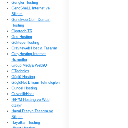
Gençler Hosting
GencSheLL Internet ve
Bilişim
Genelweb.Com Domain,
Hosting
Gigatech-TR
Gns Hosting
Göktepe Hosting
Graviteweb Host & Tasarım
GreyHosting İnternet
Hizmetler
Group Medya WebliQ
GTechnics
Güçlü Hosting
GüçlüNet Bilişim Teknolojileri
Guncel Hosting
GuvenilirHost
H/P/M Hosting ve Web
dizayn
HayaLDizayn Tasarım ve
Bilişim
Hayattan Hosting