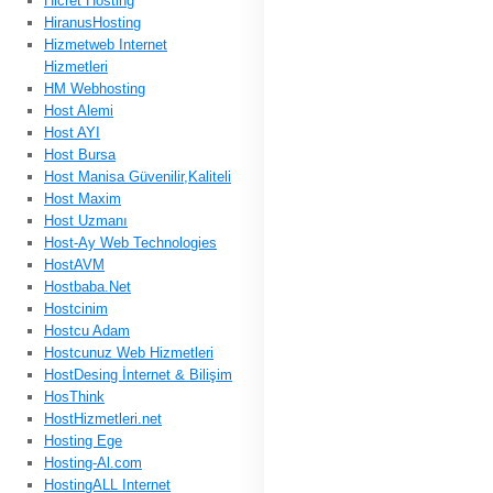
Hicret Hosting
HiranusHosting
Hizmetweb Internet
Hizmetleri
HM Webhosting
Host Alemi
Host AYI
Host Bursa
Host Manisa Güvenilir,Kaliteli
Host Maxim
Host Uzmanı
Host-Ay Web Technologies
HostAVM
Hostbaba.Net
Hostcinim
Hostcu Adam
Hostcunuz Web Hizmetleri
HostDesing İnternet & Bilişim
HosThink
HostHizmetleri.net
Hosting Ege
Hosting-Al.com
HostingALL Internet