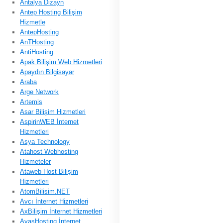
Antalya Dizayn
Antep Hosting Bilişim
Hizmetle
AntepHosting
AnTHosting
AntiHosting
Apak Bilişim Web Hizmetleri
Apaydın Bilgisayar
Araba
Arge Network
Artemis
Asar Bilişim Hizmetleri
AspirinWEB İnternet
Hizmetleri
Asya Technology
Atahost Webhosting
Hizmeteler
Ataweb Host Bilişim
Hizmetleri
AtomBilisim.NET
Avcı İnternet Hizmetleri
AxBilişim İnternet Hizmetleri
AyasHosting İnternet