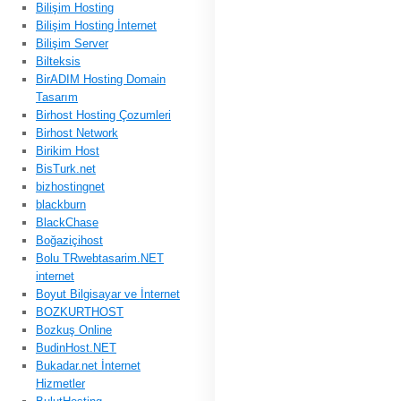
Bilişim Hosting
Bilişim Hosting İnternet
Bilişim Server
Bilteksis
BirADIM Hosting Domain
Tasarım
Birhost Hosting Çozumleri
Birhost Network
Birikim Host
BisTurk.net
bizhostingnet
blackburn
BlackChase
Boğaziçihost
Bolu TRwebtasarim.NET
internet
Boyut Bilgisayar ve İnternet
BOZKURTHOST
Bozkuş Online
BudinHost.NET
Bukadar.net İnternet
Hizmetler