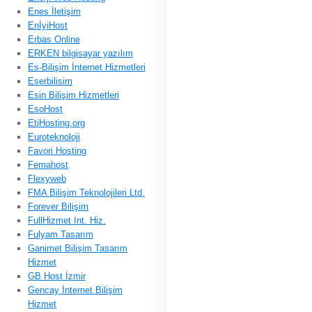
Enes İletişim
EnİyiHost
Erbas Online
ERKEN bilgisayar yazılım
Es-Bilişim İnternet Hizmetleri
Eserbilisim
Esin Bilişim Hizmetleri
EsoHost
EtiHosting.org
Euroteknoloji
Favori Hosting
Femahost
Flexyweb
FMA Bilişim Teknolojileri Ltd.
Forever Bilişim
FullHizmet Int. Hiz.
Fulyam Tasarım
Ganimet Bilişim Tasarım
Hizmet
GB Host İzmir
Gencay İnternet Bilişim
Hizmet