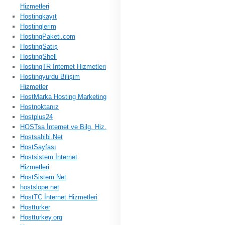
Hizmetleri
Hostingkayıt
Hostinglerim
HostingPaketi.com
HostingSatış
HostingShell
HostingTR İnternet Hizmetleri
Hostingyurdu Bilişim
Hizmetler
HostMarka Hosting Marketing
Hostnoktanız
Hostplus24
HOSTsa İnternet ve Bilg. Hiz.
Hostsahibi.Net
HostSayfası
Hostsistem İnternet
Hizmetleri
HostSistem.Net
hostslope.net
HostTC İnternet Hizmetleri
Hostturker
Hostturkey.org