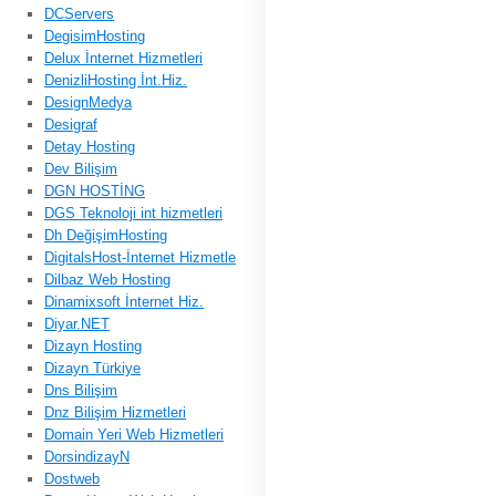
DCServers
DegisimHosting
Delux İnternet Hizmetleri
DenizliHosting İnt.Hiz.
DesignMedya
Desigraf
Detay Hosting
Dev Bilişim
DGN HOSTİNG
DGS Teknoloji int hizmetleri
Dh DeğişimHosting
DigitalsHost-İnternet Hizmetle
Dilbaz Web Hosting
Dinamixsoft İnternet Hiz.
Diyar.NET
Dizayn Hosting
Dizayn Türkiye
Dns Bilişim
Dnz Bilişim Hizmetleri
Domain Yeri Web Hizmetleri
DorsindizayN
Dostweb