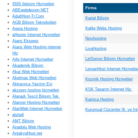
5555 Iletisim Hizmetleri
Firma
ABEwebdesign.NET
AdultHost-Tr.Com
Kartal Bilişim
AGB Bilişim Teknolojileri
Kalite Webs Hosting
Agora Hosting
aHoster Internet Hizmetleri
Novihosting
Ajans Ekspres
Ajans Web Hosting internet
LivaHosting
Hiz
LetServer Bilişim Hizmetleri
Ajfe İnternet Hizmetleri
Akademik Bilişim
LemanHost Internet Hizmetler
Akar Web Hizmetleri
Akelmas Web Hizmetleri
Kozmik Hosting Hizmetleri
Akkarınca Yazılım Evi
KSK Tasarım İnternet Hiz.
akzoom hosting hizmetleri
Alanadı Tescil Bilişim Tek.
Karinca Hosting
Alanver Hosting Hizmetleri
AlanWeb İnternet Hizmetleri
Kurumsal Çözümler İlt. ve İnt
alshell
AMT Bilişim
Anadolu Web Hosting
AntakyaHost.net