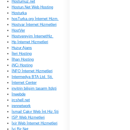
Hostumuz.net
Hostun.Net Web Hosting
Hosturka
hosTurka.org İnternet Hizm.
Hostvar İnternet Hizmetleri
HostVer
Hostvereyim İnternetHiz.
Hp İnternet Hizmetleri
Huzur Ajans
İleri Hosting
İlhan Hosting
iNCi Hosting
İNFO İnternet Hizmetleri
Intermedya BTA Ltd. Şti.
İnternet Center
invitrin bilişim tasarm ltdşti
İnwebde
ircshell.net
irennetwork
İsmail Çakır Web İnt.Hiz.Şti
ISP Web Hizmetleri
İxir Web İnternet Hizmetleri
İyi Bir Net