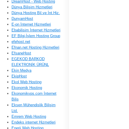
DreamHost - Web Hosting
Dünya Bilişim Hizmetleri
Dünya Hosting Bil.ve İnt.Hiz.
DunyamHost
E-on İnternet Hizmetleri
Ebabilisim İnternet Hizmetleri
EF Bilgi-İşlem Hosting Group
efehost.net
Efnan.net Hosting Hizmetleri
EfsaneHost
EGEKOD BARKOD
ELEKTRONİK ÜRÜNL
Ekin Medya
EkipHost
Ekol Web Hosting
Ekonomik Hosting
Ekonomikvps.com İnternet
Biliş
Eksen Mühendislik Bilişim
Ltd.
Emrem Web Hosting
Endeks internet Hizmetleri
Enerji Web Hosting