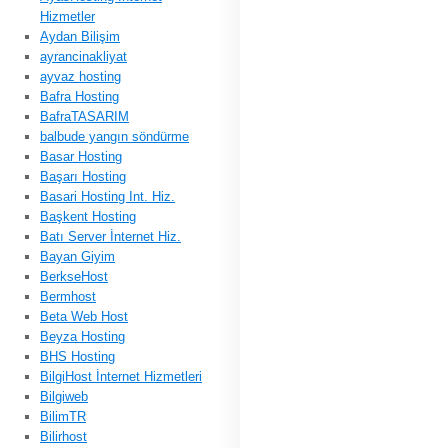
Hizmetler
Aydan Bilişim
ayrancinakliyat
ayvaz hosting
Bafra Hosting
BafraTASARIM
balbude yangın söndürme
Basar Hosting
Başarı Hosting
Basari Hosting Int. Hiz.
Başkent Hosting
Batı Server İnternet Hiz.
Bayan Giyim
BerkseHost
Bermhost
Beta Web Host
Beyza Hosting
BHS Hosting
BilgiHost İnternet Hizmetleri
Bilgiweb
BilimTR
Bilirhost