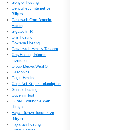
Gençler Hosting
GencSheLL Internet ve
Bilişim
Genelweb.Com Domain,
Hosting
Gigatech-TR
Gns Hosting
Göktepe Hosting
Graviteweb Host & Tasarım
GreyHosting İnternet
Hizmetler
Group Medya WebliQ
GTechnics
Güçlü Hosting
GüçlüNet Bilişim Teknolojileri
Guncel Hosting
GuvenilirHost
H/P/M Hosting ve Web
dizayn
HayaLDizayn Tasarım ve
Bilişim
Hayattan Hosting