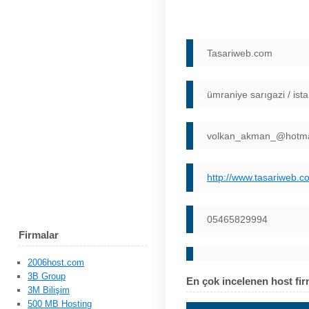
Tasariweb.com
ümraniye sarıgazi / ist
volkan_akman_@hotma
http://www.tasariweb.c
05465829994
Firmalar
2006host.com
3B Group
En çok incelenen host fir
3M Bilişim
500 MB Hosting