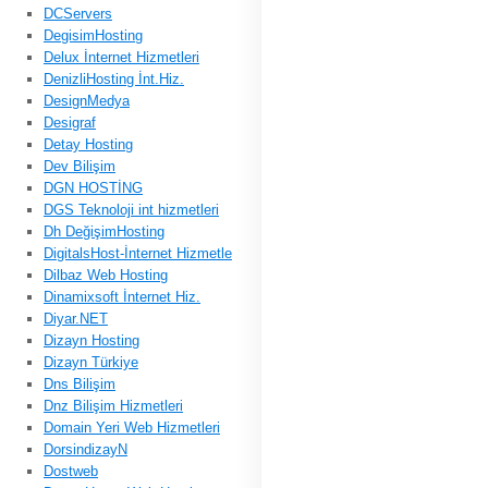
DCServers
DegisimHosting
Delux İnternet Hizmetleri
DenizliHosting İnt.Hiz.
DesignMedya
Desigraf
Detay Hosting
Dev Bilişim
DGN HOSTİNG
DGS Teknoloji int hizmetleri
Dh DeğişimHosting
DigitalsHost-İnternet Hizmetle
Dilbaz Web Hosting
Dinamixsoft İnternet Hiz.
Diyar.NET
Dizayn Hosting
Dizayn Türkiye
Dns Bilişim
Dnz Bilişim Hizmetleri
Domain Yeri Web Hizmetleri
DorsindizayN
Dostweb