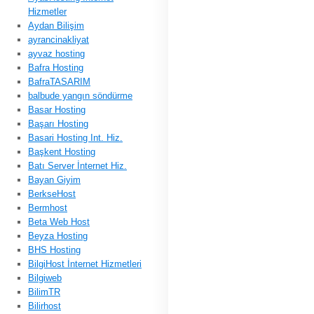
Hizmetler
Aydan Bilişim
ayrancinakliyat
ayvaz hosting
Bafra Hosting
BafraTASARIM
balbude yangın söndürme
Basar Hosting
Başarı Hosting
Basari Hosting Int. Hiz.
Başkent Hosting
Batı Server İnternet Hiz.
Bayan Giyim
BerkseHost
Bermhost
Beta Web Host
Beyza Hosting
BHS Hosting
BilgiHost İnternet Hizmetleri
Bilgiweb
BilimTR
Bilirhost