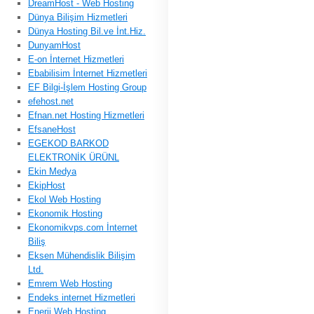
DreamHost - Web Hosting
Dünya Bilişim Hizmetleri
Dünya Hosting Bil.ve İnt.Hiz.
DunyamHost
E-on İnternet Hizmetleri
Ebabilisim İnternet Hizmetleri
EF Bilgi-İşlem Hosting Group
efehost.net
Efnan.net Hosting Hizmetleri
EfsaneHost
EGEKOD BARKOD
ELEKTRONİK ÜRÜNL
Ekin Medya
EkipHost
Ekol Web Hosting
Ekonomik Hosting
Ekonomikvps.com İnternet
Biliş
Eksen Mühendislik Bilişim
Ltd.
Emrem Web Hosting
Endeks internet Hizmetleri
Enerji Web Hosting