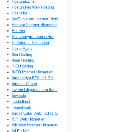
Hostumuz.net
Hostun.Net Web Hosting
Hosturka
hosTurka.org İnternet Hizm.
Hostvar İnternet Hizmetleri
HostVer
Hostvereyim İnternetHiz.
Hp İnternet Hizmetleri
Huzur Ajans
İleri Hosting
İlhan Hosting
iNCi Hosting
İNFO İnternet Hizmetleri
Intermedya BTA Ltd. Şti.
İnternet Center
invitrin bilişim tasarm ltdşti
İnwebde
ircshell.net
irennetwork
İsmail Çakır Web İnt.Hiz.Şti
ISP Web Hizmetleri
İxir Web İnternet Hizmetleri
İyi Bir Net