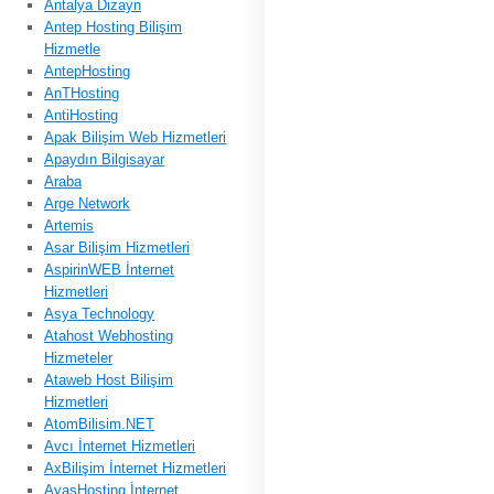
Antalya Dizayn
Antep Hosting Bilişim
Hizmetle
AntepHosting
AnTHosting
AntiHosting
Apak Bilişim Web Hizmetleri
Apaydın Bilgisayar
Araba
Arge Network
Artemis
Asar Bilişim Hizmetleri
AspirinWEB İnternet
Hizmetleri
Asya Technology
Atahost Webhosting
Hizmeteler
Ataweb Host Bilişim
Hizmetleri
AtomBilisim.NET
Avcı İnternet Hizmetleri
AxBilişim İnternet Hizmetleri
AyasHosting İnternet