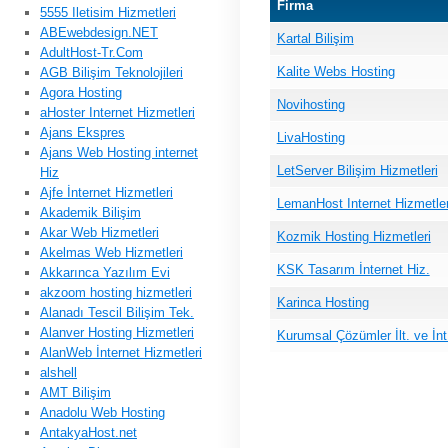
Firma
5555 Iletisim Hizmetleri
ABEwebdesign.NET
Kartal Bilişim
AdultHost-Tr.Com
Kalite Webs Hosting
AGB Bilişim Teknolojileri
Agora Hosting
Novihosting
aHoster Internet Hizmetleri
Ajans Ekspres
LivaHosting
Ajans Web Hosting internet
LetServer Bilişim Hizmetleri
Hiz
Ajfe İnternet Hizmetleri
LemanHost Internet Hizmetler
Akademik Bilişim
Akar Web Hizmetleri
Kozmik Hosting Hizmetleri
Akelmas Web Hizmetleri
KSK Tasarım İnternet Hiz.
Akkarınca Yazılım Evi
akzoom hosting hizmetleri
Karinca Hosting
Alanadı Tescil Bilişim Tek.
Alanver Hosting Hizmetleri
Kurumsal Çözümler İlt. ve İnt
AlanWeb İnternet Hizmetleri
alshell
AMT Bilişim
Anadolu Web Hosting
AntakyaHost.net