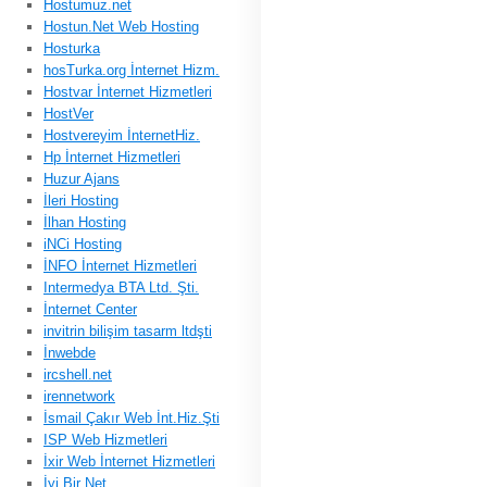
Hostumuz.net
Hostun.Net Web Hosting
Hosturka
hosTurka.org İnternet Hizm.
Hostvar İnternet Hizmetleri
HostVer
Hostvereyim İnternetHiz.
Hp İnternet Hizmetleri
Huzur Ajans
İleri Hosting
İlhan Hosting
iNCi Hosting
İNFO İnternet Hizmetleri
Intermedya BTA Ltd. Şti.
İnternet Center
invitrin bilişim tasarm ltdşti
İnwebde
ircshell.net
irennetwork
İsmail Çakır Web İnt.Hiz.Şti
ISP Web Hizmetleri
İxir Web İnternet Hizmetleri
İyi Bir Net