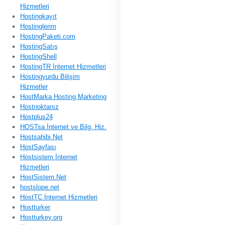
Hizmetleri
Hostingkayıt
Hostinglerim
HostingPaketi.com
HostingSatış
HostingShell
HostingTR İnternet Hizmetleri
Hostingyurdu Bilişim
Hizmetler
HostMarka Hosting Marketing
Hostnoktanız
Hostplus24
HOSTsa İnternet ve Bilg. Hiz.
Hostsahibi.Net
HostSayfası
Hostsistem İnternet
Hizmetleri
HostSistem.Net
hostslope.net
HostTC İnternet Hizmetleri
Hostturker
Hostturkey.org