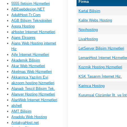
Firma
5555 Iletisim Hizmetleri
ABEwebdesign.NET
Kartal Bilişim
AdultHost-Tr.Com
Kalite Webs Hosting
AGB Bilişim Teknolojileri
Agora Hosting
Novihosting
aHoster Internet Hizmetleri
Ajans Ekspres
LivaHosting
Ajans Web Hosting internet
LetServer Bilişim Hizmetleri
Hiz
Ajfe İnternet Hizmetleri
LemanHost Internet Hizmetler
Akademik Bilişim
Akar Web Hizmetleri
Kozmik Hosting Hizmetleri
Akelmas Web Hizmetleri
KSK Tasarım İnternet Hiz.
Akkarınca Yazılım Evi
akzoom hosting hizmetleri
Karinca Hosting
Alanadı Tescil Bilişim Tek.
Alanver Hosting Hizmetleri
Kurumsal Çözümler İlt. ve İnt
AlanWeb İnternet Hizmetleri
alshell
AMT Bilişim
Anadolu Web Hosting
AntakyaHost.net