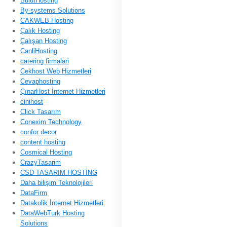
BulutHosting
By-systems Solutions
CAKWEB Hosting
Çalık Hosting
Çalışan Hosting
CanliHosting
catering firmalari
Cekhost Web Hizmetleri
Cevaphosting
ÇınarHost İnternet Hizmetleri
cinihost
Click Tasarım
Conexim Technology
confor decor
content hosting
Cosmical Hosting
CrazyTasarim
CSD TASARIM HOSTİNG
Daha bilişim Teknolojileri
DataFirm
Datakolik İnternet Hizmetleri
DataWebTurk Hosting
Solutions