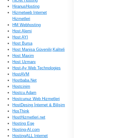
Hicret Hosting
HiranusHosting
Hizmetweb Internet
Hizmetleri
HM Webhosting
Host Alemi
Host AYI
Host Bursa
Host Manisa Güvenilir,Kaliteli
Host Maxim
Host Uzmanı
Host-Ay Web Technologies
HostAVM
Hostbaba.Net
Hostcinim
Hostcu Adam
Hostcunuz Web Hizmetleri
HostDesing İnternet & Bilişim
HosThink
HostHizmetleri.net
Hosting Ege
Hosting-Al.com
HostingALL Internet