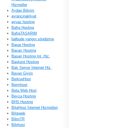
Hizmetler
Aydan Bilişim
ayrancinakliyat
ayvaz hosting
Bafra Hosting
BafraTASARIM
balbude yangın söndürme
Basar Hosting
Başarı Hosting
Basari Hosting Int. Hiz.
Başkent Hosting
Batı Server İnternet Hiz.
Bayan Giyim
BerkseHost
Bermhost
Beta Web Host
Beyza Hosting
BHS Hosting
BilgiHost İnternet Hizmetleri
Bilgiweb
BilimTR
Bilirhost