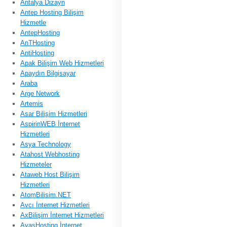
Antalya Dizayn
Antep Hosting Bilişim
Hizmetle
AntepHosting
AnTHosting
AntiHosting
Apak Bilişim Web Hizmetleri
Apaydın Bilgisayar
Araba
Arge Network
Artemis
Asar Bilişim Hizmetleri
AspirinWEB İnternet
Hizmetleri
Asya Technology
Atahost Webhosting
Hizmeteler
Ataweb Host Bilişim
Hizmetleri
AtomBilisim.NET
Avcı İnternet Hizmetleri
AxBilişim İnternet Hizmetleri
AyasHosting İnternet