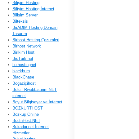
Bilişim Hosting
Bilişim Hosting İnternet
Bilişim Server
Bilteksis
BirADIM Hosting Domain
Tasarım
Birhost Hosting Çozumleri
Birhost Network
Birikim Host
BisTurk.net
bizhostingnet
blackburn
BlackChase
Boğaziçihost
Bolu TRwebtasarim.NET
internet
Boyut Bilgisayar ve İnternet
BOZKURTHOST
Bozkuş Online
BudinHost.NET
Bukadar.net İnternet
Hizmetler