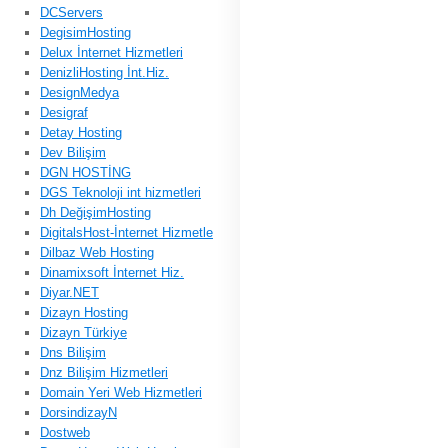
DCServers
DegisimHosting
Delux İnternet Hizmetleri
DenizliHosting İnt.Hiz.
DesignMedya
Desigraf
Detay Hosting
Dev Bilişim
DGN HOSTİNG
DGS Teknoloji int hizmetleri
Dh DeğişimHosting
DigitalsHost-İnternet Hizmetle
Dilbaz Web Hosting
Dinamixsoft İnternet Hiz.
Diyar.NET
Dizayn Hosting
Dizayn Türkiye
Dns Bilişim
Dnz Bilişim Hizmetleri
Domain Yeri Web Hizmetleri
DorsindizayN
Dostweb