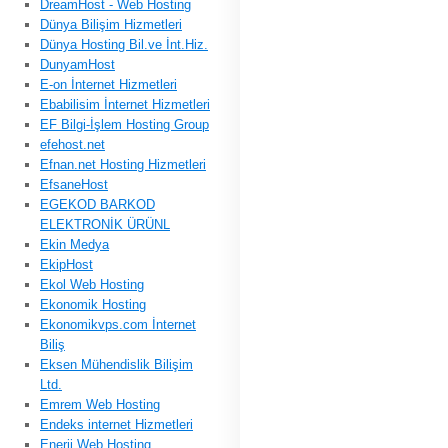
DreamHost - Web Hosting
Dünya Bilişim Hizmetleri
Dünya Hosting Bil.ve İnt.Hiz.
DunyamHost
E-on İnternet Hizmetleri
Ebabilisim İnternet Hizmetleri
EF Bilgi-İşlem Hosting Group
efehost.net
Efnan.net Hosting Hizmetleri
EfsaneHost
EGEKOD BARKOD
ELEKTRONİK ÜRÜNL
Ekin Medya
EkipHost
Ekol Web Hosting
Ekonomik Hosting
Ekonomikvps.com İnternet
Biliş
Eksen Mühendislik Bilişim
Ltd.
Emrem Web Hosting
Endeks internet Hizmetleri
Enerji Web Hosting