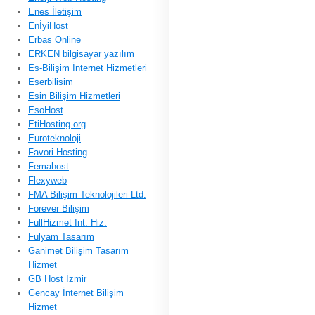
Enes İletişim
EnİyiHost
Erbas Online
ERKEN bilgisayar yazılım
Es-Bilişim İnternet Hizmetleri
Eserbilisim
Esin Bilişim Hizmetleri
EsoHost
EtiHosting.org
Euroteknoloji
Favori Hosting
Femahost
Flexyweb
FMA Bilişim Teknolojileri Ltd.
Forever Bilişim
FullHizmet Int. Hiz.
Fulyam Tasarım
Ganimet Bilişim Tasarım
Hizmet
GB Host İzmir
Gencay İnternet Bilişim
Hizmet