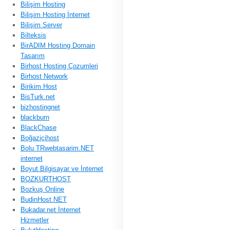
Bilişim Hosting
Bilişim Hosting İnternet
Bilişim Server
Bilteksis
BirADIM Hosting Domain
Tasarım
Birhost Hosting Çozumleri
Birhost Network
Birikim Host
BisTurk.net
bizhostingnet
blackburn
BlackChase
Boğaziçihost
Bolu TRwebtasarim.NET
internet
Boyut Bilgisayar ve İnternet
BOZKURTHOST
Bozkuş Online
BudinHost.NET
Bukadar.net İnternet
Hizmetler