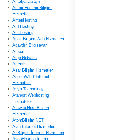
Antalya Dizayn
Antep Hosting Bilişim
Hizmetle
AntepHosting
AnTHosting
AntiHosting
Apak Bilişim Web Hizmetleri
Apaydın Bilgisayar
Araba
Arge Network
Artemis
Asar Bilişim Hizmetleri
AspirinWEB İnternet
Hizmetleri
Asya Technology
Atahost Webhosting
Hizmeteler
Ataweb Host Bilişim
Hizmetleri
AtomBilisim.NET
Avcı İnternet Hizmetleri
AxBilişim İnternet Hizmetleri
AyasHosting İnternet