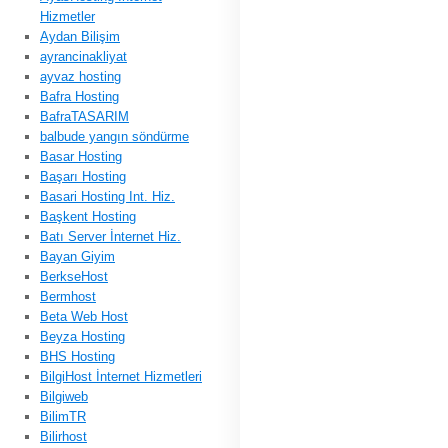
Hizmetler
Aydan Bilişim
ayrancinakliyat
ayvaz hosting
Bafra Hosting
BafraTASARIM
balbude yangın söndürme
Basar Hosting
Başarı Hosting
Basari Hosting Int. Hiz.
Başkent Hosting
Batı Server İnternet Hiz.
Bayan Giyim
BerkseHost
Bermhost
Beta Web Host
Beyza Hosting
BHS Hosting
BilgiHost İnternet Hizmetleri
Bilgiweb
BilimTR
Bilirhost