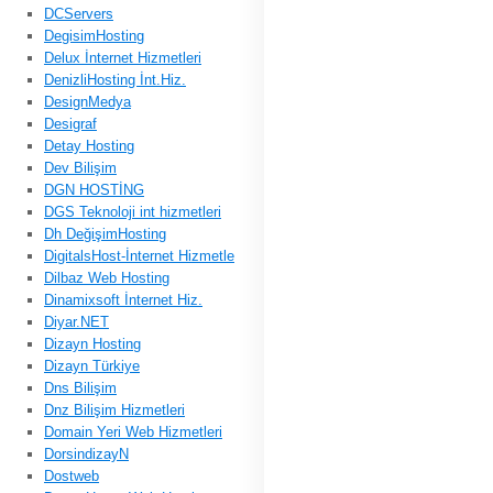
DCServers
DegisimHosting
Delux İnternet Hizmetleri
DenizliHosting İnt.Hiz.
DesignMedya
Desigraf
Detay Hosting
Dev Bilişim
DGN HOSTİNG
DGS Teknoloji int hizmetleri
Dh DeğişimHosting
DigitalsHost-İnternet Hizmetle
Dilbaz Web Hosting
Dinamixsoft İnternet Hiz.
Diyar.NET
Dizayn Hosting
Dizayn Türkiye
Dns Bilişim
Dnz Bilişim Hizmetleri
Domain Yeri Web Hizmetleri
DorsindizayN
Dostweb