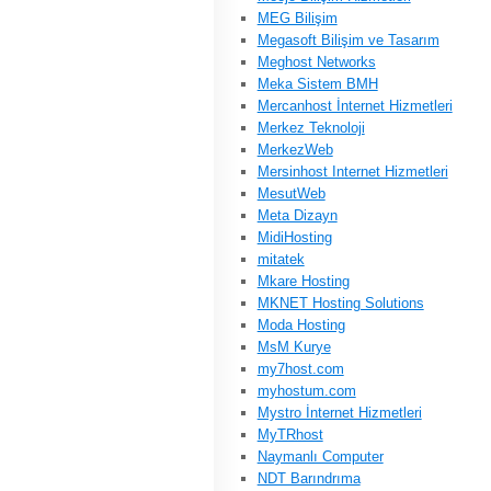
MEG Bilişim
Megasoft Bilişim ve Tasarım
Meghost Networks
Meka Sistem BMH
Mercanhost İnternet Hizmetleri
Merkez Teknoloji
MerkezWeb
Mersinhost Internet Hizmetleri
MesutWeb
Meta Dizayn
MidiHosting
mitatek
Mkare Hosting
MKNET Hosting Solutions
Moda Hosting
MsM Kurye
my7host.com
myhostum.com
Mystro İnternet Hizmetleri
MyTRhost
Naymanlı Computer
NDT Barındrıma