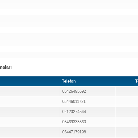
maları
Telefon
T
05426495692
05446011721
02123274544
05469333560
05447179198