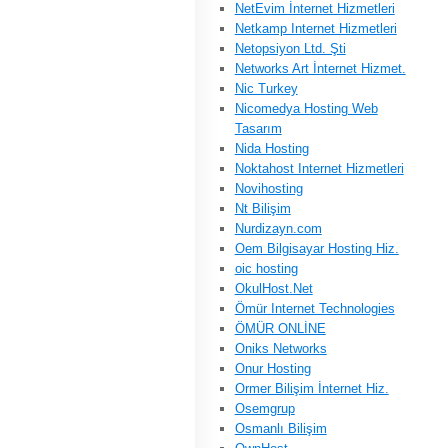
NetEvim İnternet Hizmetleri
Netkamp Internet Hizmetleri
Netopsiyon Ltd. Şti
Networks Art İnternet Hizmet.
Nic Turkey
Nicomedya Hosting Web
Tasarım
Nida Hosting
Noktahost Internet Hizmetleri
Novihosting
Nt Bilişim
Nurdizayn.com
Oem Bilgisayar Hosting Hiz.
oic hosting
OkulHost.Net
Ömür Internet Technologies
ÖMÜR ONLİNE
Oniks Networks
Onur Hosting
Ormer Bilişim İnternet Hiz.
Osemgrup
Osmanlı Bilişim