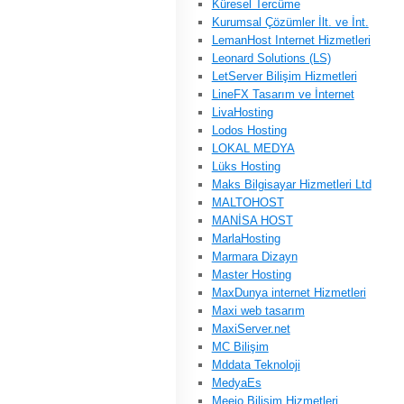
Küresel Tercüme
Kurumsal Çözümler İlt. ve İnt.
LemanHost Internet Hizmetleri
Leonard Solutions (LS)
LetServer Bilişim Hizmetleri
LineFX Tasarım ve İnternet
LivaHosting
Lodos Hosting
LOKAL MEDYA
Lüks Hosting
Maks Bilgisayar Hizmetleri Ltd
MALTOHOST
MANİSA HOST
MarlaHosting
Marmara Dizayn
Master Hosting
MaxDunya internet Hizmetleri
Maxi web tasarım
MaxiServer.net
MC Bilişim
Mddata Teknoloji
MedyaEs
Meejo Bilişim Hizmetleri