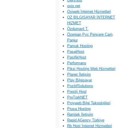
OwnHost
oxio.net
Oxiweb İnternet Hizmetleri
OZ BILGISAYAR İNTERNET
HIZMET
ÖzdumanI.T.
Özerpan Pvc Pencere Cam
Panjur
Pamuk Hosting
PasajHost
PasifikHost
Performans
Pikxi Hosting Web Hizmetleri
Planet İletişim
Play Bilgisayar
PozitifSolutions
Prestij Host
ProTürkNET
Proyweb Bilgi Teknolojileri
Pruva Hosting
Ramtek İletişim
Rapid AGency Türkiye
Rb Host İnternet Hizmetleri