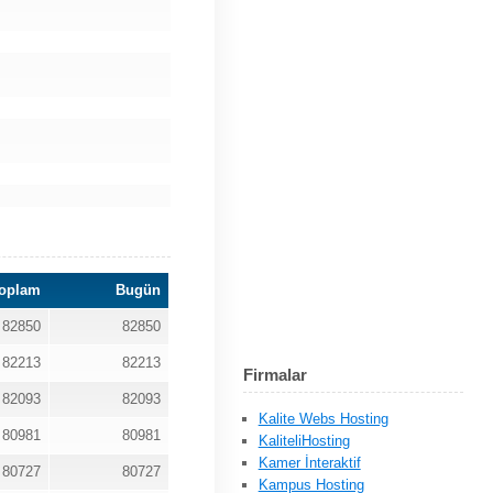
oplam
Bugün
82850
82850
82213
82213
Firmalar
82093
82093
Kalite Webs Hosting
80981
80981
KaliteliHosting
Kamer İnteraktif
80727
80727
Kampus Hosting