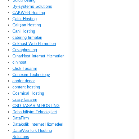
BulutHosting
By-systems Solutions
CAKWEB Hosting
Çalık Hosting
Çalışan Hosting
CanliHosting
catering firmalari
Cekhost Web Hizmetleri
Cevaphosting
ÇınarHost İnternet Hizmetleri
cinihost
Click Tasarım
Conexim Technology
confor decor
content hosting
Cosmical Hosting
CrazyTasarim
CSD TASARIM HOSTİNG
Daha bilişim Teknolojileri
DataFirm
Datakolik İnternet Hizmetleri
DataWebTurk Hosting
Solutions