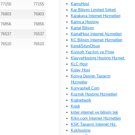
KamuHost
77155
77155
Kar Bilişim Limited Şirketi
76903
76903
Karakaya İnternet Hizmetleri
Karinca Hosting
76856
76856
Kartal Bilişim
76537
76537
KartalHost İnternet hizmetleri
KC Bilişim İnternet Hizmetleri
76510
76510
KendiSitenOlsun
Kivisoft Yazılım ve Proje
KlavyeHosting Hosting Hizmet.
KLC Host
Kolay Host
Konya Design Tasarım
Hizmetler
Konyashell.Com
Kozmik Hosting Hizmetleri
Kralnetwork
Kredi
kriter internet ve bilişim tek
Krkn.com İnternet Hizmetleri
KSK Tasarım İnternet Hiz.
Kskhosting