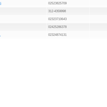
i
02523825709
312-4359998
02323710643
02425286378
.
02324874131