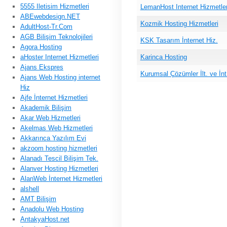
5555 Iletisim Hizmetleri
LemanHost Internet Hizmetler
ABEwebdesign.NET
Kozmik Hosting Hizmetleri
AdultHost-Tr.Com
AGB Bilişim Teknolojileri
KSK Tasarım İnternet Hiz.
Agora Hosting
aHoster Internet Hizmetleri
Karinca Hosting
Ajans Ekspres
Kurumsal Çözümler İlt. ve İnt
Ajans Web Hosting internet
Hiz
Ajfe İnternet Hizmetleri
Akademik Bilişim
Akar Web Hizmetleri
Akelmas Web Hizmetleri
Akkarınca Yazılım Evi
akzoom hosting hizmetleri
Alanadı Tescil Bilişim Tek.
Alanver Hosting Hizmetleri
AlanWeb İnternet Hizmetleri
alshell
AMT Bilişim
Anadolu Web Hosting
AntakyaHost.net