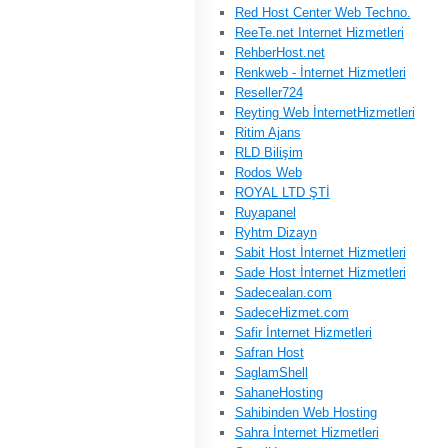
Red Host Center Web Techno.
ReeTe.net Internet Hizmetleri
RehberHost.net
Renkweb - İnternet Hizmetleri
Reseller724
Reyting Web İnternetHizmetleri
Ritim Ajans
RLD Bilişim
Rodos Web
ROYAL LTD ŞTİ
Ruyapanel
Ryhtm Dizayn
Sabit Host İnternet Hizmetleri
Sade Host İnternet Hizmetleri
Sadecealan.com
SadeceHizmet.com
Safir İnternet Hizmetleri
Safran Host
SaglamShell
SahaneHosting
Sahibinden Web Hosting
Sahra İnternet Hizmetleri