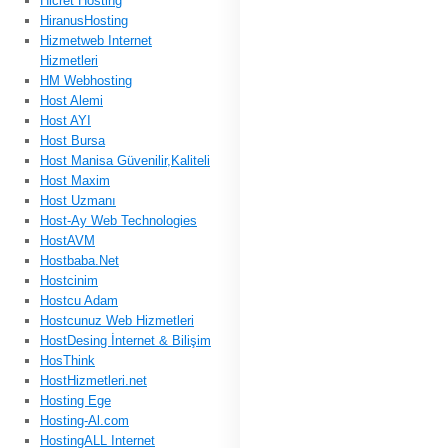
Hicret Hosting
HiranusHosting
Hizmetweb Internet
Hizmetleri
HM Webhosting
Host Alemi
Host AYI
Host Bursa
Host Manisa Güvenilir,Kaliteli
Host Maxim
Host Uzmanı
Host-Ay Web Technologies
HostAVM
Hostbaba.Net
Hostcinim
Hostcu Adam
Hostcunuz Web Hizmetleri
HostDesing İnternet & Bilişim
HosThink
HostHizmetleri.net
Hosting Ege
Hosting-Al.com
HostingALL Internet