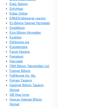
Enes İletişim
EnİyiHost
Erbas Online
ERKEN bilgisayar yazılım
Es-Bilişim İnternet Hizmetleri
Eserbilisim
Esin Bilişim Hizmetleri
EsoHost
EtiHosting.org
Euroteknoloji
Favori Hosting
Femahost
Flexyweb
FMA Bilişim Teknolojileri Ltd.
Forever Bilişim
FullHizmet Int. Hiz.
Fulyam Tasarım
Ganimet Bilişim Tasarım
Hizmet
GB Host İzmir
Gencay İnternet Bilişim
Hizmet