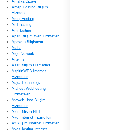
Antalya Dizayn
Antep Hosting Bilişim
Hizmetle
AntepHosting
AnTHosting
AntiHosting
Apak Bilişim Web Hizmetleri
Apaydın Bilgisayar
Araba
Arge Network
Artemis
Asar Bilişim Hizmetleri
AspirinWEB İnternet
Hizmetleri
Asya Technology
Atahost Webhosting
Hizmeteler
Ataweb Host Bilişim
Hizmetleri
AtomBilisim.NET
Avcı İnternet Hizmetleri
AxBilişim İnternet Hizmetleri
AyasHosting İnternet