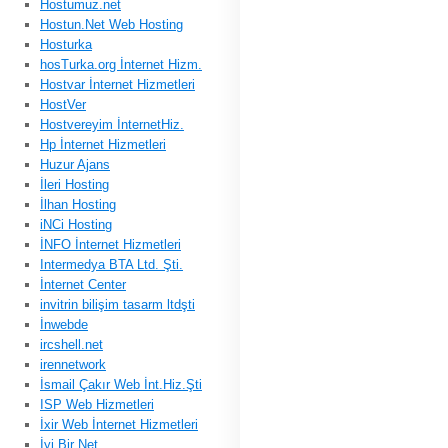
Hostumuz.net
Hostun.Net Web Hosting
Hosturka
hosTurka.org İnternet Hizm.
Hostvar İnternet Hizmetleri
HostVer
Hostvereyim İnternetHiz.
Hp İnternet Hizmetleri
Huzur Ajans
İleri Hosting
İlhan Hosting
iNCi Hosting
İNFO İnternet Hizmetleri
Intermedya BTA Ltd. Şti.
İnternet Center
invitrin bilişim tasarm ltdşti
İnwebde
ircshell.net
irennetwork
İsmail Çakır Web İnt.Hiz.Şti
ISP Web Hizmetleri
İxir Web İnternet Hizmetleri
İyi Bir Net