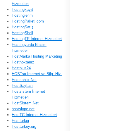
Hizmetleri
Hostingkayıt
Hostinglerim
HostingPaketi.com
HostingSatış
HostingShell
HostingTR İnternet Hizmetleri
Hostingyurdu Bilişim
Hizmetler
HostMarka Hosting Marketing
Hostnoktanız
Hostplus24
HOSTsa İnternet ve Bilg. Hiz.
Hostsahibi.Net
HostSayfası
Hostsistem İnternet
Hizmetleri
HostSistem.Net
hostslope.net
HostTC İnternet Hizmetleri
Hostturker
Hostturkey.org