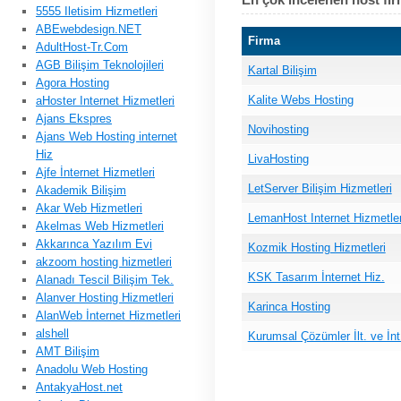
5555 Iletisim Hizmetleri
ABEwebdesign.NET
Firma
AdultHost-Tr.Com
AGB Bilişim Teknolojileri
Kartal Bilişim
Agora Hosting
Kalite Webs Hosting
aHoster Internet Hizmetleri
Ajans Ekspres
Novihosting
Ajans Web Hosting internet
Hiz
LivaHosting
Ajfe İnternet Hizmetleri
LetServer Bilişim Hizmetleri
Akademik Bilişim
Akar Web Hizmetleri
LemanHost Internet Hizmetler
Akelmas Web Hizmetleri
Akkarınca Yazılım Evi
Kozmik Hosting Hizmetleri
akzoom hosting hizmetleri
KSK Tasarım İnternet Hiz.
Alanadı Tescil Bilişim Tek.
Alanver Hosting Hizmetleri
Karinca Hosting
AlanWeb İnternet Hizmetleri
alshell
Kurumsal Çözümler İlt. ve İnt
AMT Bilişim
Anadolu Web Hosting
AntakyaHost.net