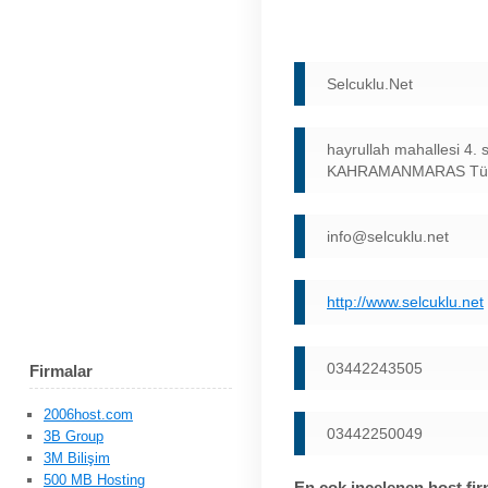
Selcuklu.Net
hayrullah mahallesi 4. 
KAHRAMANMARAS Tür
info@selcuklu.net
http://www.selcuklu.net
03442243505
Firmalar
2006host.com
03442250049
3B Group
3M Bilişim
500 MB Hosting
En çok incelenen host fir