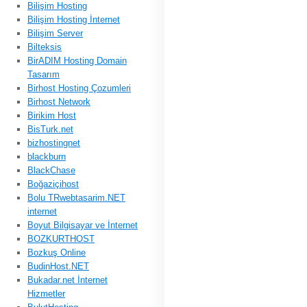
Bilişim Hosting
Bilişim Hosting İnternet
Bilişim Server
Bilteksis
BirADIM Hosting Domain
Tasarım
Birhost Hosting Çozumleri
Birhost Network
Birikim Host
BisTurk.net
bizhostingnet
blackburn
BlackChase
Boğaziçihost
Bolu TRwebtasarim.NET
internet
Boyut Bilgisayar ve İnternet
BOZKURTHOST
Bozkuş Online
BudinHost.NET
Bukadar.net İnternet
Hizmetler