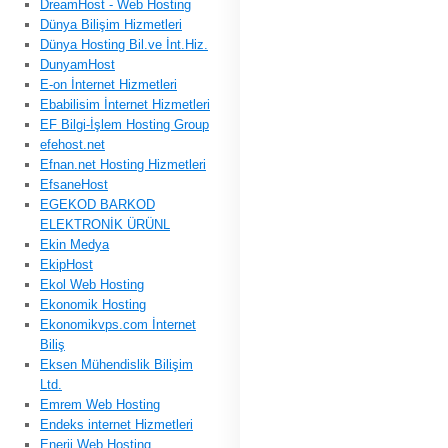
DreamHost - Web Hosting
Dünya Bilişim Hizmetleri
Dünya Hosting Bil.ve İnt.Hiz.
DunyamHost
E-on İnternet Hizmetleri
Ebabilisim İnternet Hizmetleri
EF Bilgi-İşlem Hosting Group
efehost.net
Efnan.net Hosting Hizmetleri
EfsaneHost
EGEKOD BARKOD
ELEKTRONİK ÜRÜNL
Ekin Medya
EkipHost
Ekol Web Hosting
Ekonomik Hosting
Ekonomikvps.com İnternet
Biliş
Eksen Mühendislik Bilişim
Ltd.
Emrem Web Hosting
Endeks internet Hizmetleri
Enerji Web Hosting