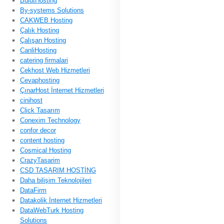
BulutHosting
By-systems Solutions
CAKWEB Hosting
Çalık Hosting
Çalışan Hosting
CanliHosting
catering firmalari
Cekhost Web Hizmetleri
Cevaphosting
ÇınarHost İnternet Hizmetleri
cinihost
Click Tasarım
Conexim Technology
confor decor
content hosting
Cosmical Hosting
CrazyTasarim
CSD TASARIM HOSTİNG
Daha bilişim Teknolojileri
DataFirm
Datakolik İnternet Hizmetleri
DataWebTurk Hosting
Solutions