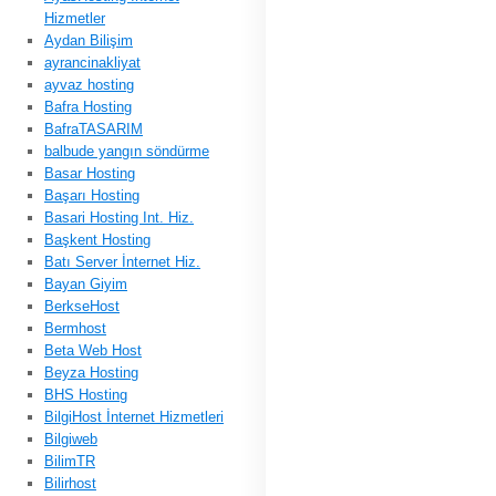
Hizmetler
Aydan Bilişim
ayrancinakliyat
ayvaz hosting
Bafra Hosting
BafraTASARIM
balbude yangın söndürme
Basar Hosting
Başarı Hosting
Basari Hosting Int. Hiz.
Başkent Hosting
Batı Server İnternet Hiz.
Bayan Giyim
BerkseHost
Bermhost
Beta Web Host
Beyza Hosting
BHS Hosting
BilgiHost İnternet Hizmetleri
Bilgiweb
BilimTR
Bilirhost