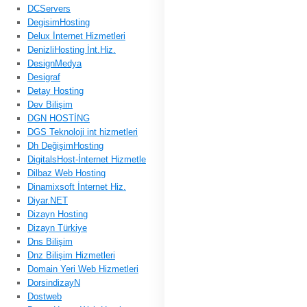
DCServers
DegisimHosting
Delux İnternet Hizmetleri
DenizliHosting İnt.Hiz.
DesignMedya
Desigraf
Detay Hosting
Dev Bilişim
DGN HOSTİNG
DGS Teknoloji int hizmetleri
Dh DeğişimHosting
DigitalsHost-İnternet Hizmetle
Dilbaz Web Hosting
Dinamixsoft İnternet Hiz.
Diyar.NET
Dizayn Hosting
Dizayn Türkiye
Dns Bilişim
Dnz Bilişim Hizmetleri
Domain Yeri Web Hizmetleri
DorsindizayN
Dostweb