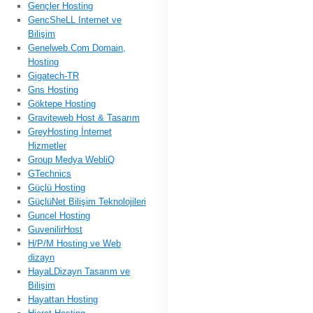
Gençler Hosting
GencSheLL Internet ve
Bilişim
Genelweb.Com Domain,
Hosting
Gigatech-TR
Gns Hosting
Göktepe Hosting
Graviteweb Host & Tasarım
GreyHosting İnternet
Hizmetler
Group Medya WebliQ
GTechnics
Güçlü Hosting
GüçlüNet Bilişim Teknolojileri
Guncel Hosting
GuvenilirHost
H/P/M Hosting ve Web
dizayn
HayaLDizayn Tasarım ve
Bilişim
Hayattan Hosting