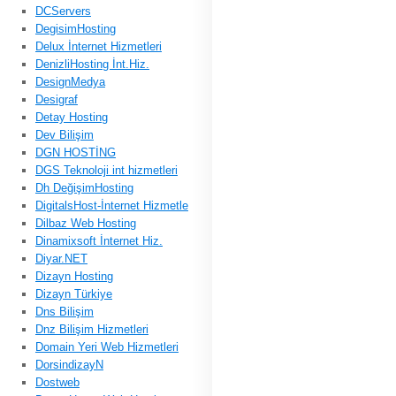
DCServers
DegisimHosting
Delux İnternet Hizmetleri
DenizliHosting İnt.Hiz.
DesignMedya
Desigraf
Detay Hosting
Dev Bilişim
DGN HOSTİNG
DGS Teknoloji int hizmetleri
Dh DeğişimHosting
DigitalsHost-İnternet Hizmetle
Dilbaz Web Hosting
Dinamixsoft İnternet Hiz.
Diyar.NET
Dizayn Hosting
Dizayn Türkiye
Dns Bilişim
Dnz Bilişim Hizmetleri
Domain Yeri Web Hizmetleri
DorsindizayN
Dostweb