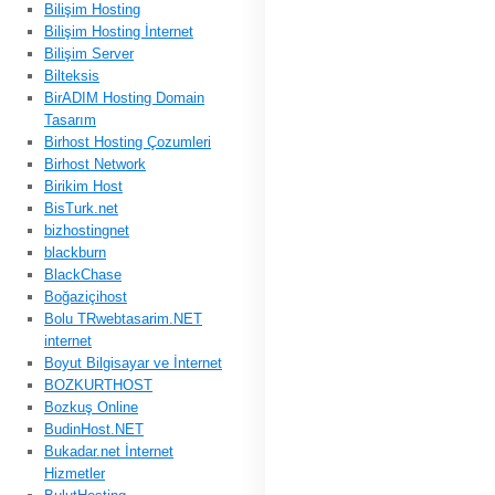
Bilişim Hosting
Bilişim Hosting İnternet
Bilişim Server
Bilteksis
BirADIM Hosting Domain
Tasarım
Birhost Hosting Çozumleri
Birhost Network
Birikim Host
BisTurk.net
bizhostingnet
blackburn
BlackChase
Boğaziçihost
Bolu TRwebtasarim.NET
internet
Boyut Bilgisayar ve İnternet
BOZKURTHOST
Bozkuş Online
BudinHost.NET
Bukadar.net İnternet
Hizmetler