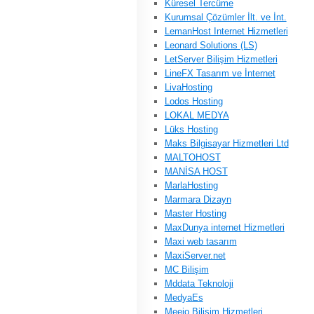
Küresel Tercüme
Kurumsal Çözümler İlt. ve İnt.
LemanHost Internet Hizmetleri
Leonard Solutions (LS)
LetServer Bilişim Hizmetleri
LineFX Tasarım ve İnternet
LivaHosting
Lodos Hosting
LOKAL MEDYA
Lüks Hosting
Maks Bilgisayar Hizmetleri Ltd
MALTOHOST
MANİSA HOST
MarlaHosting
Marmara Dizayn
Master Hosting
MaxDunya internet Hizmetleri
Maxi web tasarım
MaxiServer.net
MC Bilişim
Mddata Teknoloji
MedyaEs
Meejo Bilişim Hizmetleri