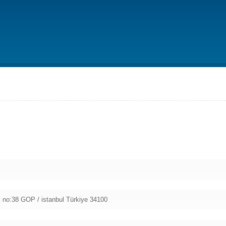
 no:38 GOP / istanbul Türkiye 34100