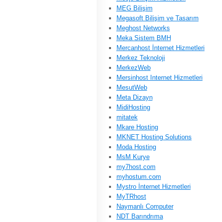
MEG Bilişim
Megasoft Bilişim ve Tasarım
Meghost Networks
Meka Sistem BMH
Mercanhost İnternet Hizmetleri
Merkez Teknoloji
MerkezWeb
Mersinhost Internet Hizmetleri
MesutWeb
Meta Dizayn
MidiHosting
mitatek
Mkare Hosting
MKNET Hosting Solutions
Moda Hosting
MsM Kurye
my7host.com
myhostum.com
Mystro İnternet Hizmetleri
MyTRhost
Naymanlı Computer
NDT Barındrıma