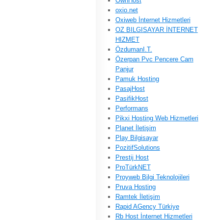
OwnHost
oxio.net
Oxiweb İnternet Hizmetleri
OZ BILGISAYAR İNTERNET
HIZMET
ÖzdumanI.T.
Özerpan Pvc Pencere Cam
Panjur
Pamuk Hosting
PasajHost
PasifikHost
Performans
Pikxi Hosting Web Hizmetleri
Planet İletişim
Play Bilgisayar
PozitifSolutions
Prestij Host
ProTürkNET
Proyweb Bilgi Teknolojileri
Pruva Hosting
Ramtek İletişim
Rapid AGency Türkiye
Rb Host İnternet Hizmetleri