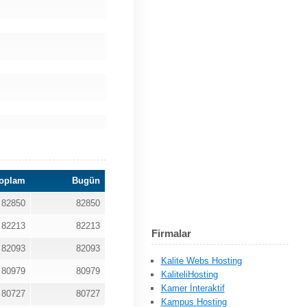
oplam
Bugün
82850
82850
82213
82213
Firmalar
82093
82093
Kalite Webs Hosting
80979
80979
KaliteliHosting
Kamer İnteraktif
80727
80727
Kampus Hosting