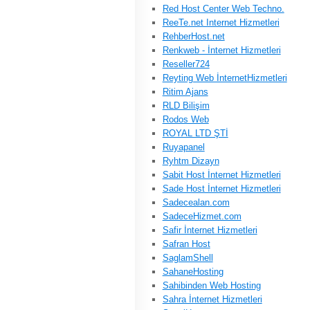
Red Host Center Web Techno.
ReeTe.net Internet Hizmetleri
RehberHost.net
Renkweb - İnternet Hizmetleri
Reseller724
Reyting Web İnternetHizmetleri
Ritim Ajans
RLD Bilişim
Rodos Web
ROYAL LTD ŞTİ
Ruyapanel
Ryhtm Dizayn
Sabit Host İnternet Hizmetleri
Sade Host İnternet Hizmetleri
Sadecealan.com
SadeceHizmet.com
Safir İnternet Hizmetleri
Safran Host
SaglamShell
SahaneHosting
Sahibinden Web Hosting
Sahra İnternet Hizmetleri