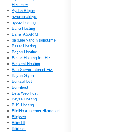
Hizmetler
Aydan Bilişim
ayrancinakliyat
ayvaz hosting
Bafra Hosting
BafraTASARIM
balbude yangın söndürme
Basar Hosting
Başarı Hosting
Basari Hosting Int. Hiz.
Başkent Hosting
Batı Server İnternet Hiz.
Bayan Giyim
BerkseHost
Bermhost
Beta Web Host
Beyza Hosting
BHS Hosting
BilgiHost İnternet Hizmetleri
Bilgiweb
BilimTR
Bilirhost