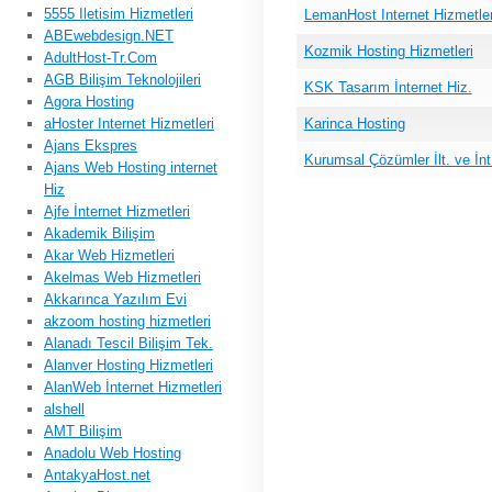
5555 Iletisim Hizmetleri
LemanHost Internet Hizmetler
ABEwebdesign.NET
Kozmik Hosting Hizmetleri
AdultHost-Tr.Com
AGB Bilişim Teknolojileri
KSK Tasarım İnternet Hiz.
Agora Hosting
aHoster Internet Hizmetleri
Karinca Hosting
Ajans Ekspres
Kurumsal Çözümler İlt. ve İnt
Ajans Web Hosting internet
Hiz
Ajfe İnternet Hizmetleri
Akademik Bilişim
Akar Web Hizmetleri
Akelmas Web Hizmetleri
Akkarınca Yazılım Evi
akzoom hosting hizmetleri
Alanadı Tescil Bilişim Tek.
Alanver Hosting Hizmetleri
AlanWeb İnternet Hizmetleri
alshell
AMT Bilişim
Anadolu Web Hosting
AntakyaHost.net