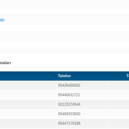
com
maları
Telefon
T
05426495692
05446011721
02123274544
05469333560
05447179198