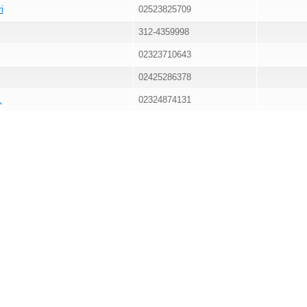
i
02523825709
312-4359998
02323710643
02425286378
.
02324874131