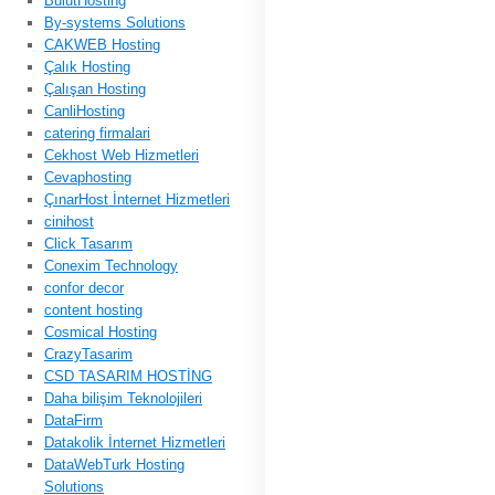
BulutHosting
By-systems Solutions
CAKWEB Hosting
Çalık Hosting
Çalışan Hosting
CanliHosting
catering firmalari
Cekhost Web Hizmetleri
Cevaphosting
ÇınarHost İnternet Hizmetleri
cinihost
Click Tasarım
Conexim Technology
confor decor
content hosting
Cosmical Hosting
CrazyTasarim
CSD TASARIM HOSTİNG
Daha bilişim Teknolojileri
DataFirm
Datakolik İnternet Hizmetleri
DataWebTurk Hosting
Solutions