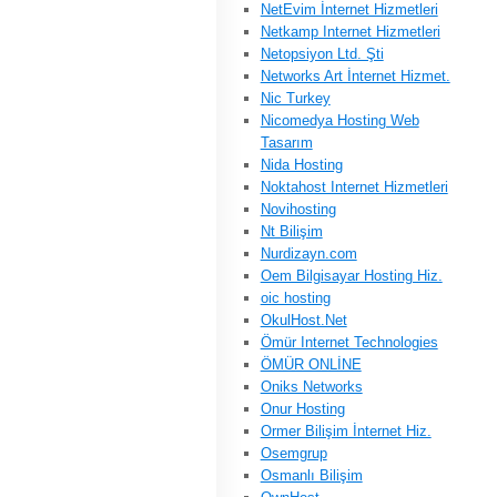
NetEvim İnternet Hizmetleri
Netkamp Internet Hizmetleri
Netopsiyon Ltd. Şti
Networks Art İnternet Hizmet.
Nic Turkey
Nicomedya Hosting Web
Tasarım
Nida Hosting
Noktahost Internet Hizmetleri
Novihosting
Nt Bilişim
Nurdizayn.com
Oem Bilgisayar Hosting Hiz.
oic hosting
OkulHost.Net
Ömür Internet Technologies
ÖMÜR ONLİNE
Oniks Networks
Onur Hosting
Ormer Bilişim İnternet Hiz.
Osemgrup
Osmanlı Bilişim