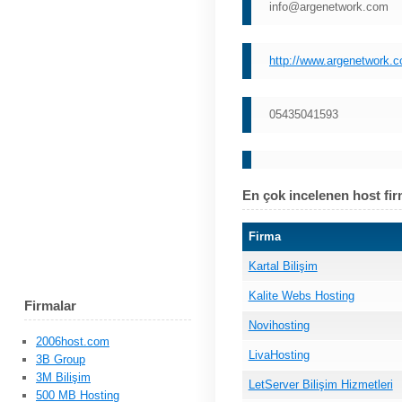
info@argenetwork.com
http://www.argenetwork.
05435041593
En çok incelenen host fir
Firma
Kartal Bilişim
Kalite Webs Hosting
Firmalar
Novihosting
2006host.com
LivaHosting
3B Group
3M Bilişim
LetServer Bilişim Hizmetleri
500 MB Hosting