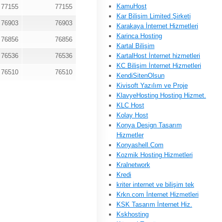
KamuHost
77155
77155
Kar Bilişim Limited Şirketi
76903
76903
Karakaya İnternet Hizmetleri
Karinca Hosting
76856
76856
Kartal Bilişim
76536
76536
KartalHost İnternet hizmetleri
KC Bilişim İnternet Hizmetleri
76510
76510
KendiSitenOlsun
Kivisoft Yazılım ve Proje
KlavyeHosting Hosting Hizmet.
KLC Host
Kolay Host
Konya Design Tasarım
Hizmetler
Konyashell.Com
Kozmik Hosting Hizmetleri
Kralnetwork
Kredi
kriter internet ve bilişim tek
Krkn.com İnternet Hizmetleri
KSK Tasarım İnternet Hiz.
Kskhosting