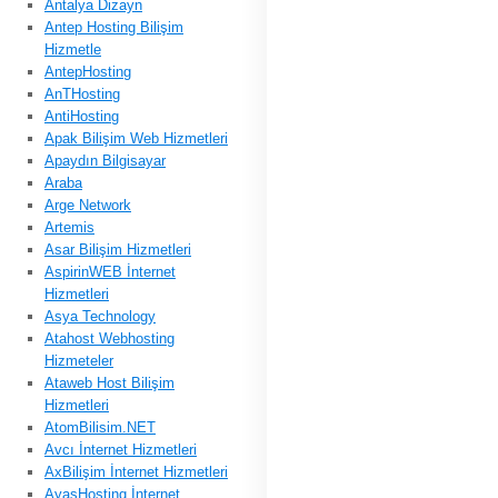
Antalya Dizayn
Antep Hosting Bilişim
Hizmetle
AntepHosting
AnTHosting
AntiHosting
Apak Bilişim Web Hizmetleri
Apaydın Bilgisayar
Araba
Arge Network
Artemis
Asar Bilişim Hizmetleri
AspirinWEB İnternet
Hizmetleri
Asya Technology
Atahost Webhosting
Hizmeteler
Ataweb Host Bilişim
Hizmetleri
AtomBilisim.NET
Avcı İnternet Hizmetleri
AxBilişim İnternet Hizmetleri
AyasHosting İnternet