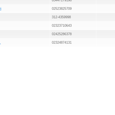
05447179198
i
02523825709
312-4359998
02323710643
02425286378
.
02324874131