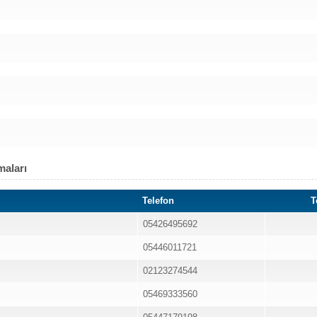
maları
Telefon
T
05426495692
05446011721
02123274544
05469333560