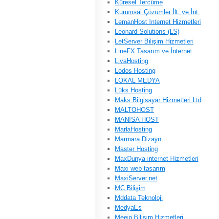
Küresel Tercüme
Kurumsal Çözümler İlt. ve İnt.
LemanHost Internet Hizmetleri
Leonard Solutions (LS)
LetServer Bilişim Hizmetleri
LineFX Tasarım ve İnternet
LivaHosting
Lodos Hosting
LOKAL MEDYA
Lüks Hosting
Maks Bilgisayar Hizmetleri Ltd
MALTOHOST
MANİSA HOST
MarlaHosting
Marmara Dizayn
Master Hosting
MaxDunya internet Hizmetleri
Maxi web tasarım
MaxiServer.net
MC Bilişim
Mddata Teknoloji
MedyaEs
Meejo Bilişim Hizmetleri