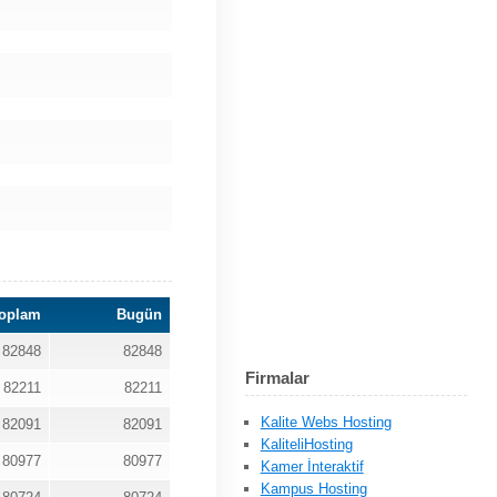
oplam
Bugün
82848
82848
Firmalar
82211
82211
Kalite Webs Hosting
82091
82091
KaliteliHosting
80977
80977
Kamer İnteraktif
Kampus Hosting