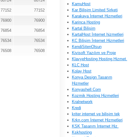
80724
80724
KamuHost
Kar Bilişim Limited Şirketi
77152
77152
Karakaya İnternet Hizmetleri
76900
76900
Karinca Hosting
Kartal Bilişim
76854
76854
KartalHost İnternet hizmetleri
76534
76534
KC Bilişim İnternet Hizmetleri
KendiSitenOlsun
76508
76508
Kivisoft Yazılım ve Proje
KlavyeHosting Hosting Hizmet.
KLC Host
Kolay Host
Konya Design Tasarım
Hizmetler
Konyashell.Com
Kozmik Hosting Hizmetleri
Kralnetwork
Kredi
kriter internet ve bilişim tek
Krkn.com İnternet Hizmetleri
KSK Tasarım İnternet Hiz.
Kskhosting