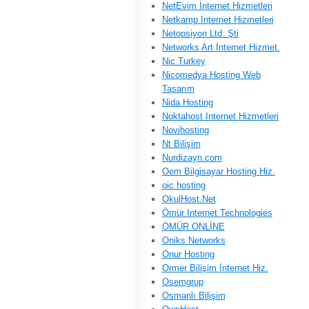
NetEvim İnternet Hizmetleri
Netkamp Internet Hizmetleri
Netopsiyon Ltd. Şti
Networks Art İnternet Hizmet.
Nic Turkey
Nicomedya Hosting Web
Tasarım
Nida Hosting
Noktahost Internet Hizmetleri
Novihosting
Nt Bilişim
Nurdizayn.com
Oem Bilgisayar Hosting Hiz.
oic hosting
OkulHost.Net
Ömür Internet Technologies
ÖMÜR ONLİNE
Oniks Networks
Onur Hosting
Ormer Bilişim İnternet Hiz.
Osemgrup
Osmanlı Bilişim