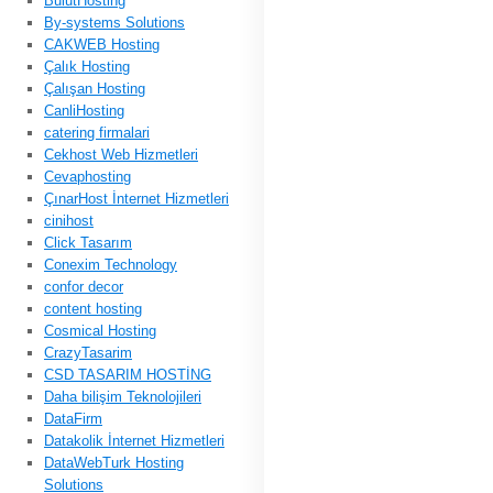
BulutHosting
By-systems Solutions
CAKWEB Hosting
Çalık Hosting
Çalışan Hosting
CanliHosting
catering firmalari
Cekhost Web Hizmetleri
Cevaphosting
ÇınarHost İnternet Hizmetleri
cinihost
Click Tasarım
Conexim Technology
confor decor
content hosting
Cosmical Hosting
CrazyTasarim
CSD TASARIM HOSTİNG
Daha bilişim Teknolojileri
DataFirm
Datakolik İnternet Hizmetleri
DataWebTurk Hosting
Solutions