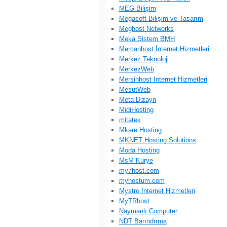
MEG Bilişim
Megasoft Bilişim ve Tasarım
Meghost Networks
Meka Sistem BMH
Mercanhost İnternet Hizmetleri
Merkez Teknoloji
MerkezWeb
Mersinhost Internet Hizmetleri
MesutWeb
Meta Dizayn
MidiHosting
mitatek
Mkare Hosting
MKNET Hosting Solutions
Moda Hosting
MsM Kurye
my7host.com
myhostum.com
Mystro İnternet Hizmetleri
MyTRhost
Naymanlı Computer
NDT Barındrıma