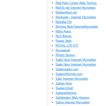
Red Host Center Web Techno.
ReeTe.net Internet Hizmetleri
RehberHost.net
Renkweb - İnternet Hizmetleri
Reseller724
Reyting Web İnternetHizmetleri
Ritim Ajans
RLD Bilişim
Rodos Web
ROYAL LTD ŞTİ
Ruyapanel
Ryhtm Dizayn
Sabit Host İnternet Hizmetleri
Sade Host İnternet Hizmetleri
Sadecealan.com
SadeceHizmet.com
Safir İnternet Hizmetleri
Safran Host
SaglamShell
SahaneHosting
Sahibinden Web Hosting
Sahra İnternet Hizmetleri