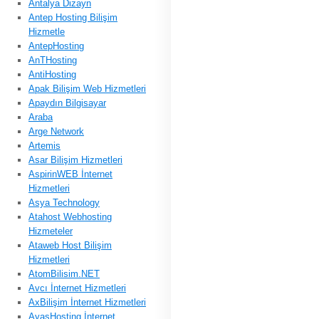
Antalya Dizayn
Antep Hosting Bilişim
Hizmetle
AntepHosting
AnTHosting
AntiHosting
Apak Bilişim Web Hizmetleri
Apaydın Bilgisayar
Araba
Arge Network
Artemis
Asar Bilişim Hizmetleri
AspirinWEB İnternet
Hizmetleri
Asya Technology
Atahost Webhosting
Hizmeteler
Ataweb Host Bilişim
Hizmetleri
AtomBilisim.NET
Avcı İnternet Hizmetleri
AxBilişim İnternet Hizmetleri
AyasHosting İnternet