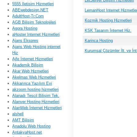
LetServer Bilişim Hizmetleri
5555 Iletisim Hizmetleri
ABEwebdesign.NET
LemanHost Internet Hizmetler
AdultHost-Tr.Com
Kozmik Hosting Hizmetleri
AGB Bilişim Teknolojileri
Agora Hosting
KSK Tasarım İnternet Hiz.
aHoster Internet Hizmetleri
Ajans Ekspres
Karinca Hosting
Ajans Web Hosting internet
Kurumsal Çözümler İlt. ve İnt
Hiz
Ajfe İnternet Hizmetleri
Akademik Bilişim
Akar Web Hizmetleri
Akelmas Web Hizmetleri
Akkarınca Yazılım Evi
akzoom hosting hizmetleri
Alanadı Tescil Bilişim Tek.
Alanver Hosting Hizmetleri
AlanWeb İnternet Hizmetleri
alshell
AMT Bilişim
Anadolu Web Hosting
AntakyaHost.net