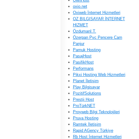
OwnHost
oxio.net
Oxiweb İnternet Hizmetleri
OZ BILGISAYAR İNTERNET
HIZMET
ÖzdumanI.T.
Özerpan Pvc Pencere Cam
Panjur
Pamuk Hosting
PasajHost
PasifikHost
Performans
Pikxi Hosting Web Hizmetleri
Planet İletişim
Play Bilgisayar
PozitifSolutions
Prestij Host
ProTürkNET
Proyweb Bilgi Teknolojileri
Pruva Hosting
Ramtek İletişim
Rapid AGency Türkiye
Rb Host İnternet Hizmetleri