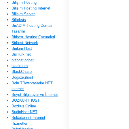
Bilişim Hosting
Bilişim Hosting İnternet
Bilişim Server
Bilteksis
BirADIM Hosting Domain
Tasarım
Birhost Hosting Çozumleri
Birhost Network
Birikim Host
BisTurk.net
bizhostingnet
blackburn
BlackChase
Boğaziçihost
Bolu TRwebtasarim.NET
internet
Boyut Bilgisayar ve İnternet
BOZKURTHOST
Bozkuş Online
BudinHost.NET
Bukadar.net İnternet
Hizmetler