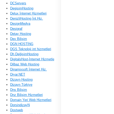
DCServers
DegisimHosting
Delux İnternet Hizmetleri
DenizliHosting İnt.Hiz.
DesignMedya
Desigraf
Detay Hosting
Dev Bilişim
DGN HOSTİNG
DGS Teknoloji int hizmetleri
Dh DeğişimHosting
DigitalsHost-İnternet Hizmetle
Dilbaz Web Hosting
Dinamixsoft İnternet Hiz.
Diyar.NET
Dizayn Hosting
Dizayn Türkiye
Dns Bilişim
Dnz Bilişim Hizmetleri
Domain Yeri Web Hizmetleri
DorsindizayN
Dostweb