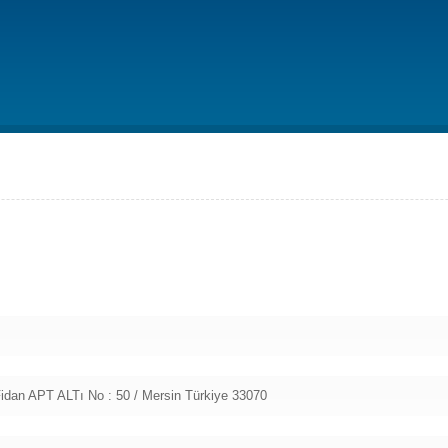
idan APT ALTı No : 50 / Mersin Türkiye 33070