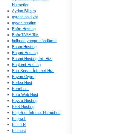
Hizmetler
Aydan Bilişim
ayrancinakliyat
ayvaz hosting
Bafra Hosting
BafraTASARIM
balbude yangın söndürme
Basar Hosting
Başarı Hosting
Basari Hosting Int. Hiz.
Başkent Hosting
Batı Server İnternet Hiz.
Bayan Giyim
BerkseHost
Bermhost
Beta Web Host
Beyza Hosting
BHS Hosting
BilgiHost İnternet Hizmetleri
Bilgiweb
BilimTR
Bilirhost