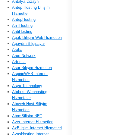
Antalya Dizayn
Antep Hosting Bilişim
Hizmetle
AntepHosting
AnTHosting
AntiHosting
Apak Bilişim Web Hizmetleri
Apaydın Bilgisayar
Araba
Arge Network
Artemis
Asar Bilişim Hizmetleri
AspirinWEB İnternet
Hizmetleri
Asya Technology
Atahost Webhosting
Hizmeteler
Ataweb Host Bilişim
Hizmetleri
AtomBilisim.NET
Avcı İnternet Hizmetleri
AxBilişim İnternet Hizmetleri
AyasHosting İnternet