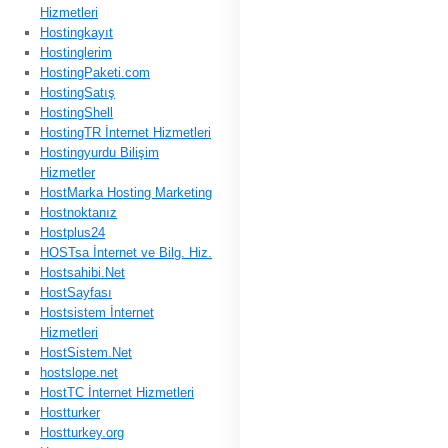
Hizmetleri
Hostingkayıt
Hostinglerim
HostingPaketi.com
HostingSatış
HostingShell
HostingTR İnternet Hizmetleri
Hostingyurdu Bilişim
Hizmetler
HostMarka Hosting Marketing
Hostnoktanız
Hostplus24
HOSTsa İnternet ve Bilg. Hiz.
Hostsahibi.Net
HostSayfası
Hostsistem İnternet
Hizmetleri
HostSistem.Net
hostslope.net
HostTC İnternet Hizmetleri
Hostturker
Hostturkey.org