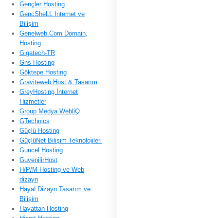
Gençler Hosting
GencSheLL Internet ve
Bilişim
Genelweb.Com Domain,
Hosting
Gigatech-TR
Gns Hosting
Göktepe Hosting
Graviteweb Host & Tasarım
GreyHosting İnternet
Hizmetler
Group Medya WebliQ
GTechnics
Güçlü Hosting
GüçlüNet Bilişim Teknolojileri
Guncel Hosting
GuvenilirHost
H/P/M Hosting ve Web
dizayn
HayaLDizayn Tasarım ve
Bilişim
Hayattan Hosting