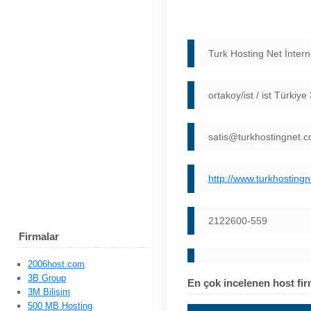
Turk Hosting Net İntern
ortakoy/ist / ist Türkiy
satis@turkhostingnet.
http://www.turkhosting
2122600-559
Firmalar
2006host.com
3B Group
En çok incelenen host fir
3M Bilişim
500 MB Hosting