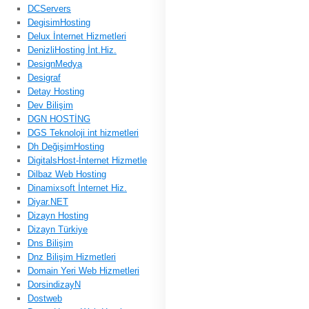
DCServers
DegisimHosting
Delux İnternet Hizmetleri
DenizliHosting İnt.Hiz.
DesignMedya
Desigraf
Detay Hosting
Dev Bilişim
DGN HOSTİNG
DGS Teknoloji int hizmetleri
Dh DeğişimHosting
DigitalsHost-İnternet Hizmetle
Dilbaz Web Hosting
Dinamixsoft İnternet Hiz.
Diyar.NET
Dizayn Hosting
Dizayn Türkiye
Dns Bilişim
Dnz Bilişim Hizmetleri
Domain Yeri Web Hizmetleri
DorsindizayN
Dostweb