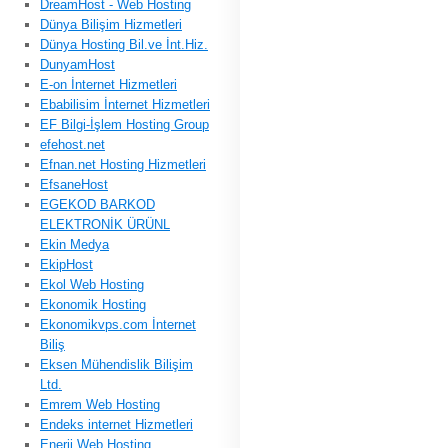
DreamHost - Web Hosting
Dünya Bilişim Hizmetleri
Dünya Hosting Bil.ve İnt.Hiz.
DunyamHost
E-on İnternet Hizmetleri
Ebabilisim İnternet Hizmetleri
EF Bilgi-İşlem Hosting Group
efehost.net
Efnan.net Hosting Hizmetleri
EfsaneHost
EGEKOD BARKOD
ELEKTRONİK ÜRÜNL
Ekin Medya
EkipHost
Ekol Web Hosting
Ekonomik Hosting
Ekonomikvps.com İnternet
Biliş
Eksen Mühendislik Bilişim
Ltd.
Emrem Web Hosting
Endeks internet Hizmetleri
Enerji Web Hosting