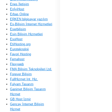
Enes İletişim
EnİyiHost
Erbas Online
ERKEN bilgisayar yazılım
Es-Bilişim İnternet Hizmetleri
Eserbilisim
Esin Bilişim Hizmetleri
EsoHost
EtiHosting.org
Euroteknoloji
Favori Hosting
Femahost
Flexyweb
FMA Bilişim Teknolojileri Ltd.
Forever Bilişim
FullHizmet Int. Hiz.
Fulyam Tasarım
Ganimet Bilişim Tasarım
Hizmet
GB Host İzmir
Gencay İnternet Bilişim
Hizmet