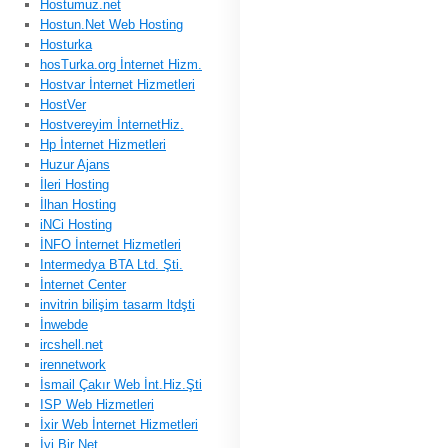
Hostumuz.net
Hostun.Net Web Hosting
Hosturka
hosTurka.org İnternet Hizm.
Hostvar İnternet Hizmetleri
HostVer
Hostvereyim İnternetHiz.
Hp İnternet Hizmetleri
Huzur Ajans
İleri Hosting
İlhan Hosting
iNCi Hosting
İNFO İnternet Hizmetleri
Intermedya BTA Ltd. Şti.
İnternet Center
invitrin bilişim tasarm ltdşti
İnwebde
ircshell.net
irennetwork
İsmail Çakır Web İnt.Hiz.Şti
ISP Web Hizmetleri
İxir Web İnternet Hizmetleri
İyi Bir Net