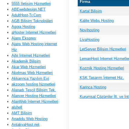
Firma
5555 Iletisim Hizmetleri
ABEwebdesign.NET
Kartal Bilişim
AdultHost-Tr.Com
Kalite Webs Hosting
AGB Bilişim Teknolojileri
Agora Hosting
Novihosting
aHoster Internet Hizmetleri
Ajans Ekspres
LivaHosting
Ajans Web Hosting internet
LetServer Bilişim Hizmetleri
Hiz
Ajfe İnternet Hizmetleri
LemanHost Internet Hizmetler
Akademik Bilişim
Akar Web Hizmetleri
Kozmik Hosting Hizmetleri
Akelmas Web Hizmetleri
KSK Tasarım İnternet Hiz.
Akkarınca Yazılım Evi
akzoom hosting hizmetleri
Karinca Hosting
Alanadı Tescil Bilişim Tek.
Alanver Hosting Hizmetleri
Kurumsal Çözümler İlt. ve İnt
AlanWeb İnternet Hizmetleri
alshell
AMT Bilişim
Anadolu Web Hosting
AntakyaHost.net