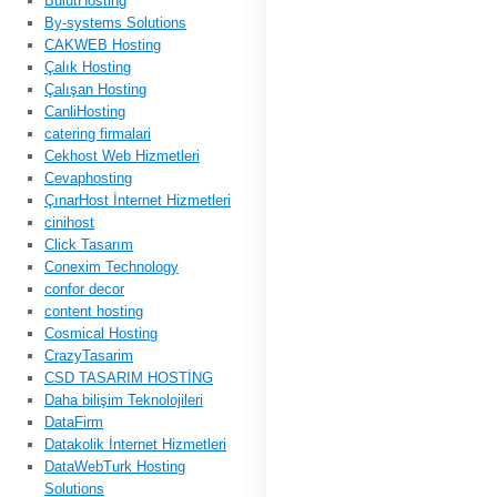
BulutHosting
By-systems Solutions
CAKWEB Hosting
Çalık Hosting
Çalışan Hosting
CanliHosting
catering firmalari
Cekhost Web Hizmetleri
Cevaphosting
ÇınarHost İnternet Hizmetleri
cinihost
Click Tasarım
Conexim Technology
confor decor
content hosting
Cosmical Hosting
CrazyTasarim
CSD TASARIM HOSTİNG
Daha bilişim Teknolojileri
DataFirm
Datakolik İnternet Hizmetleri
DataWebTurk Hosting
Solutions