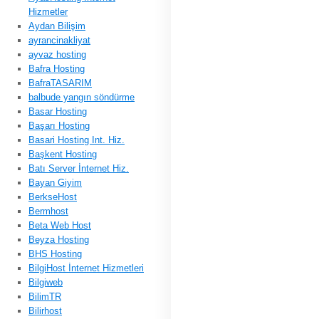
Hizmetler
Aydan Bilişim
ayrancinakliyat
ayvaz hosting
Bafra Hosting
BafraTASARIM
balbude yangın söndürme
Basar Hosting
Başarı Hosting
Basari Hosting Int. Hiz.
Başkent Hosting
Batı Server İnternet Hiz.
Bayan Giyim
BerkseHost
Bermhost
Beta Web Host
Beyza Hosting
BHS Hosting
BilgiHost İnternet Hizmetleri
Bilgiweb
BilimTR
Bilirhost