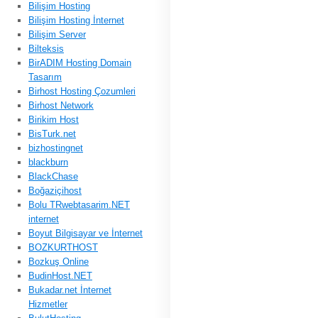
Bilişim Hosting
Bilişim Hosting İnternet
Bilişim Server
Bilteksis
BirADIM Hosting Domain
Tasarım
Birhost Hosting Çozumleri
Birhost Network
Birikim Host
BisTurk.net
bizhostingnet
blackburn
BlackChase
Boğaziçihost
Bolu TRwebtasarim.NET
internet
Boyut Bilgisayar ve İnternet
BOZKURTHOST
Bozkuş Online
BudinHost.NET
Bukadar.net İnternet
Hizmetler