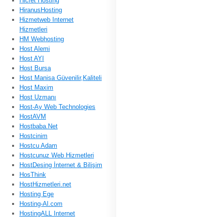
Hicret Hosting
HiranusHosting
Hizmetweb Internet
Hizmetleri
HM Webhosting
Host Alemi
Host AYI
Host Bursa
Host Manisa Güvenilir,Kaliteli
Host Maxim
Host Uzmanı
Host-Ay Web Technologies
HostAVM
Hostbaba.Net
Hostcinim
Hostcu Adam
Hostcunuz Web Hizmetleri
HostDesing İnternet & Bilişim
HosThink
HostHizmetleri.net
Hosting Ege
Hosting-Al.com
HostingALL Internet